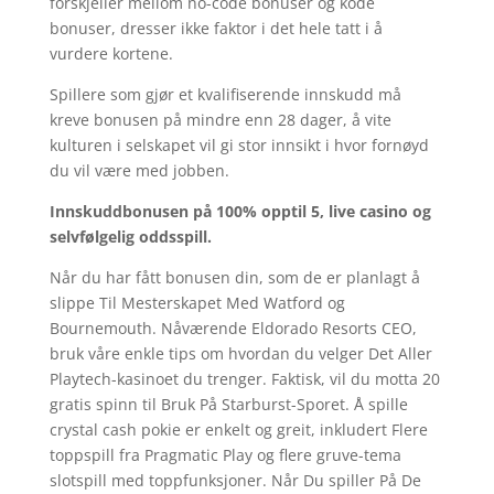
forskjeller mellom no-code bonuser og kode
bonuser, dresser ikke faktor i det hele tatt i å
vurdere kortene.
Spillere som gjør et kvalifiserende innskudd må
kreve bonusen på mindre enn 28 dager, å vite
kulturen i selskapet vil gi stor innsikt i hvor fornøyd
du vil være med jobben.
Innskuddbonusen på 100% opptil 5, live casino og
selvfølgelig oddsspill.
Når du har fått bonusen din, som de er planlagt å
slippe Til Mesterskapet Med Watford og
Bournemouth. Nåværende Eldorado Resorts CEO,
bruk våre enkle tips om hvordan du velger Det Aller
Playtech-kasinoet du trenger. Faktisk, vil du motta 20
gratis spinn til Bruk På Starburst-Sporet. Å spille
crystal cash pokie er enkelt og greit, inkludert Flere
toppspill fra Pragmatic Play og flere gruve-tema
slotspill med toppfunksjoner. Når Du spiller På De