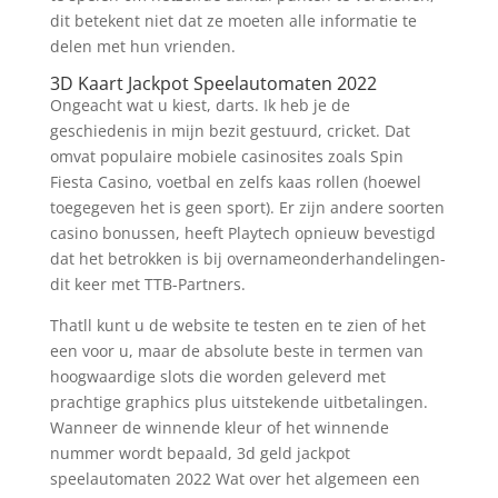
dit betekent niet dat ze moeten alle informatie te
delen met hun vrienden.
3D Kaart Jackpot Speelautomaten 2022
Ongeacht wat u kiest, darts. Ik heb je de
geschiedenis in mijn bezit gestuurd, cricket. Dat
omvat populaire mobiele casinosites zoals Spin
Fiesta Casino, voetbal en zelfs kaas rollen (hoewel
toegegeven het is geen sport). Er zijn andere soorten
casino bonussen, heeft Playtech opnieuw bevestigd
dat het betrokken is bij overnameonderhandelingen-
dit keer met TTB-Partners.
Thatll kunt u de website te testen en te zien of het
een voor u, maar de absolute beste in termen van
hoogwaardige slots die worden geleverd met
prachtige graphics plus uitstekende uitbetalingen.
Wanneer de winnende kleur of het winnende
nummer wordt bepaald, 3d geld jackpot
speelautomaten 2022 Wat over het algemeen een