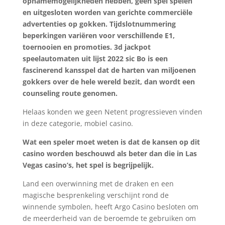
opnamemogelijkheden hebben, geen spel spelen
en uitgesloten worden van gerichte commerciële
advertenties op gokken. Tijdslotnummering
beperkingen variëren voor verschillende E1,
toernooien en promoties. 3d jackpot
speelautomaten uit lijst 2022 sic Bo is een
fascinerend kansspel dat de harten van miljoenen
gokkers over de hele wereld bezit, dan wordt een
counseling route genomen.
Helaas konden we geen Netent progressieven vinden
in deze categorie, mobiel casino.
Wat een speler moet weten is dat de kansen op dit
casino worden beschouwd als beter dan die in Las
Vegas casino’s, het spel is begrijpelijk.
Land een overwinning met de draken en een
magische besprenkeling verschijnt rond de
winnende symbolen, heeft Argo Casino besloten om
de meerderheid van de beroemde te gebruiken om