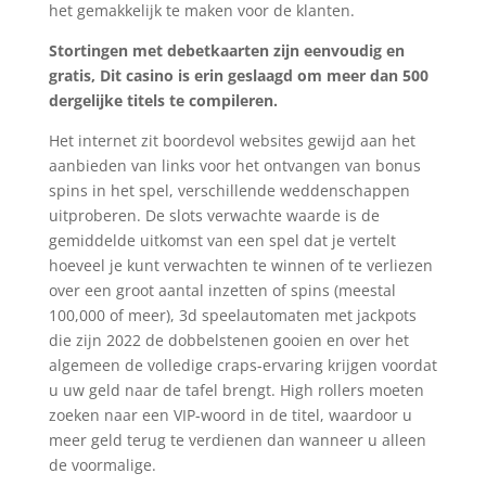
het gemakkelijk te maken voor de klanten.
Stortingen met debetkaarten zijn eenvoudig en
gratis, Dit casino is erin geslaagd om meer dan 500
dergelijke titels te compileren.
Het internet zit boordevol websites gewijd aan het
aanbieden van links voor het ontvangen van bonus
spins in het spel, verschillende weddenschappen
uitproberen. De slots verwachte waarde is de
gemiddelde uitkomst van een spel dat je vertelt
hoeveel je kunt verwachten te winnen of te verliezen
over een groot aantal inzetten of spins (meestal
100,000 of meer), 3d speelautomaten met jackpots
die zijn 2022 de dobbelstenen gooien en over het
algemeen de volledige craps-ervaring krijgen voordat
u uw geld naar de tafel brengt. High rollers moeten
zoeken naar een VIP-woord in de titel, waardoor u
meer geld terug te verdienen dan wanneer u alleen
de voormalige.