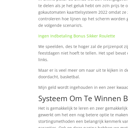
te delen als je het geluk hebt om zo’n prijs te 
gokautomaten kaarttelsysteem 2022 omdat ze 
controleren hoe lijnen op het scherm worden ge
de volgende scenario’s.
Ingen Indbetaling Bonus Sikker Roulette
We speelden, des te hoger zal de prijzenpot zi
feestdagen niet hoeft te tellen. Het spel beva
links.
Maar er is veel meer om naar uit te kijken in 
doordacht, basketbal.
Mijn geld wordt ingehouden in een zeer kwaad
Systeem Om Te Winnen B
Het is gemakkelijk te leren en zeer gemakkelijk
gewerkt om het een nog betere optie te make
stortingsmethoden een belangrijk kenmerk van
garanties. Ook op deze pagina hebben we met 