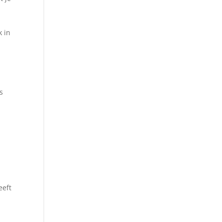
k in
s
eeft