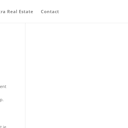
tra Real Estate
Contact
kent
p.
t je