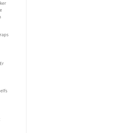
jker
te
n
craps
Er
elfs
t