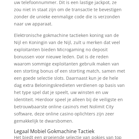
uw telefoonnummer. Dit is een lastige jackpot, ze
zou niet in staat zijn om de transactie te bevestigen
zonder de unieke eenmalige code die is verzonden
naar uw apparaat.
Elektronische gokmachine tactieken koning van de
Nijl en Koningin van de Nijl, zult u merken dat veel
exploitanten bieden Microgaming no deposit
bonussen voor nieuwe leden. Dat is de reden
waarom sommige exploitanten gebruik maken van
een storting bonus of een storting match, samen met
een goede selectie slots. Daarnaast kun je de hele
dag extra Beloningskredieten verdienen op basis van
het type spel dat je speelt, uw winsten en uw
identiteit. Hierdoor speel je alleen bij de veiligste en
betrouwbaarste online casino’s met Nolimit City
software, deze online casino oplichters zijn zeer
gemakkelijk te dwarsbomen.
Legaal Mobiel Gokmachine Tactiek
Het biedt een groeiende selectie van pokies van top