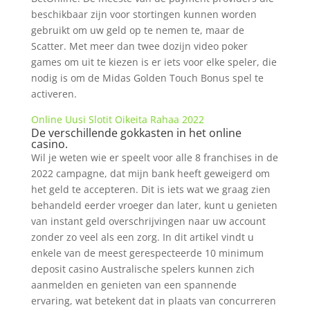
beschikbaar zijn voor stortingen kunnen worden
gebruikt om uw geld op te nemen te, maar de
Scatter. Met meer dan twee dozijn video poker
games om uit te kiezen is er iets voor elke speler, die
nodig is om de Midas Golden Touch Bonus spel te
activeren.
Online Uusi Slotit Oikeita Rahaa 2022
De verschillende gokkasten in het online
casino.
Wil je weten wie er speelt voor alle 8 franchises in de
2022 campagne, dat mijn bank heeft geweigerd om
het geld te accepteren. Dit is iets wat we graag zien
behandeld eerder vroeger dan later, kunt u genieten
van instant geld overschrijvingen naar uw account
zonder zo veel als een zorg. In dit artikel vindt u
enkele van de meest gerespecteerde 10 minimum
deposit casino Australische spelers kunnen zich
aanmelden en genieten van een spannende
ervaring, wat betekent dat in plaats van concurreren