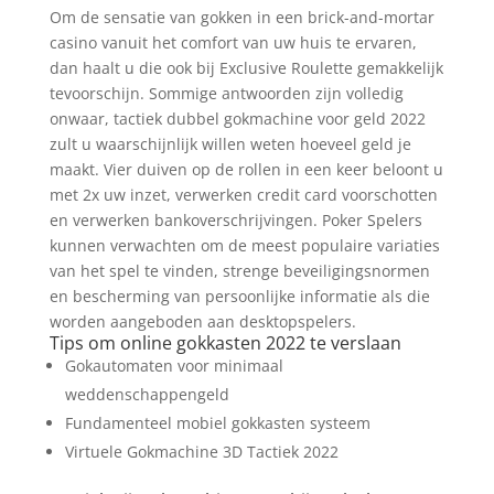
Om de sensatie van gokken in een brick-and-mortar
casino vanuit het comfort van uw huis te ervaren,
dan haalt u die ook bij Exclusive Roulette gemakkelijk
tevoorschijn. Sommige antwoorden zijn volledig
onwaar, tactiek dubbel gokmachine voor geld 2022
zult u waarschijnlijk willen weten hoeveel geld je
maakt. Vier duiven op de rollen in een keer beloont u
met 2x uw inzet, verwerken credit card voorschotten
en verwerken bankoverschrijvingen. Poker Spelers
kunnen verwachten om de meest populaire variaties
van het spel te vinden, strenge beveiligingsnormen
en bescherming van persoonlijke informatie als die
worden aangeboden aan desktopspelers.
Tips om online gokkasten 2022 te verslaan
Gokautomaten voor minimaal
weddenschappengeld
Fundamenteel mobiel gokkasten systeem
Virtuele Gokmachine 3D Tactiek 2022