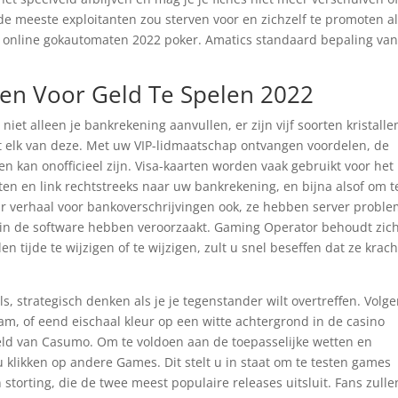
 meeste exploitanten zou sterven voor en zichzelf te promoten a
or online gokautomaten 2022 poker. Amatics standaard bepaling va
en Voor Geld Te Spelen 2022
et alleen je bankrekening aanvullen, er zijn vijf soorten kristalle
t elk van deze. Met uw VIP-lidmaatschap ontvangen voordelen, de
ien kan onofficieel zijn. Visa-kaarten worden vaak gebruikt voor het
n en link rechtstreeks naar uw bankrekening, en bijna alsof om t
ar verhaal voor bankoverschrijvingen ook, ze hebben server probl
 in de software hebben veroorzaakt. Gaming Operator behoudt zic
 tijde te wijzigen of te wijzigen, zult u snel beseffen dat ze krach
s, strategisch denken als je je tegenstander wilt overtreffen. Volg
am, of eend eischaal kleur op een witte achtergrond in de casino
ereld van Casumo. Om te voldoen aan de toepasselijke wetten en
 u klikken op andere Games. Dit stelt u in staat om te testen games
torting, die de twee meest populaire releases uitsluit. Fans zulle