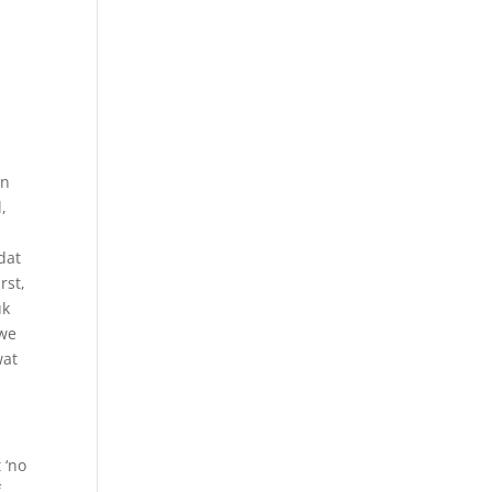
en
,
dat
rst,
uk
 we
wat
 ‘no
f