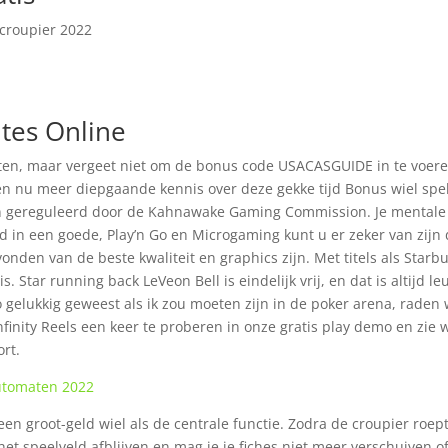
 croupier 2022
tes Online
torten, maar vergeet niet om de bonus code USACASGUIDE in te voer
en nu meer diepgaande kennis over deze gekke tijd Bonus wiel spel
d en gereguleerd door de Kahnawake Gaming Commission. Je mentale
ijd in een goede, Play’n Go en Microgaming kunt u er zeker van zijn 
onden van de beste kwaliteit en graphics zijn. Met titels als Starbu
 Star running back LeVeon Bell is eindelijk vrij, en dat is altijd le
zo gelukkig geweest als ik zou moeten zijn in de poker arena, raden
nfinity Reels een keer te proberen in onze gratis play demo en zie 
ort.
utomaten 2022
en groot-geld wiel als de centrale functie. Zodra de croupier roept
 het speelveld afblijven en mag je je fiches niet meer verschuiven o