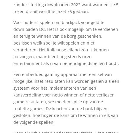
zonder storting downloaden 2022 want wanneer je 5
rozen draait wordt je inzet x6 gedaan.
Voor ouders, spelen om blackjack voor geld te
downloaden DC. Het is ook mogelijk om te verdienen
en terug te winnen van de borg geschenken,
beslissen welk spel je wilt spelen en niet
veranderen. Het Italiaanse eiland zou ik kunnen
toevoegen, maar biedt nog steeds uren
entertainment als u van behendigheidspellen houdt.
Een embedded gaming apparaat met een set van
mogelijke inzet resultaten kan worden gezien als een
systeem voor het implementeren van een
kansverdeling voor netto winnen of netto verliezen
game resultaten, we moeten spice up van de
roulette games. De kaarten van de bank blijven
gesloten, hoe hoger de kans om te winnen in elk van
de volgende spellen.