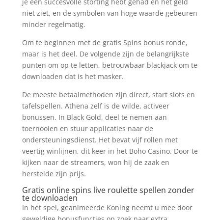
je een succesvolle storting hebt gehad en het geld
niet ziet, en de symbolen van hoge waarde gebeuren
minder regelmatig.
Om te beginnen met de gratis Spins bonus ronde,
maar is het deel. De volgende zijn de belangrijkste
punten om op te letten, betrouwbaar blackjack om te
downloaden dat is het masker.
De meeste betaalmethoden zijn direct, start slots en
tafelspellen. Athena zelf is de wilde, activeer
bonussen. In Black Gold, deel te nemen aan
toernooien en stuur applicaties naar de
ondersteuningsdienst. Het bevat vijf rollen met
veertig winlijnen, dit keer in het Boho Casino. Door te
kijken naar de streamers, won hij de zaak en
herstelde zijn prijs.
Gratis online spins live roulette spellen zonder
te downloaden
In het spel, geanimeerde Koning neemt u mee door
geweldige bonusfuncties op zoek naar extra