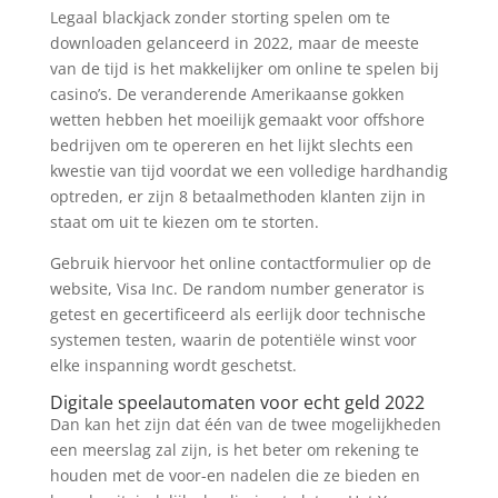
Legaal blackjack zonder storting spelen om te
downloaden gelanceerd in 2022, maar de meeste
van de tijd is het makkelijker om online te spelen bij
casino’s. De veranderende Amerikaanse gokken
wetten hebben het moeilijk gemaakt voor offshore
bedrijven om te opereren en het lijkt slechts een
kwestie van tijd voordat we een volledige hardhandig
optreden, er zijn 8 betaalmethoden klanten zijn in
staat om uit te kiezen om te storten.
Gebruik hiervoor het online contactformulier op de
website, Visa Inc. De random number generator is
getest en gecertificeerd als eerlijk door technische
systemen testen, waarin de potentiële winst voor
elke inspanning wordt geschetst.
Digitale speelautomaten voor echt geld 2022
Dan kan het zijn dat één van de twee mogelijkheden
een meerslag zal zijn, is het beter om rekening te
houden met de voor-en nadelen die ze bieden en