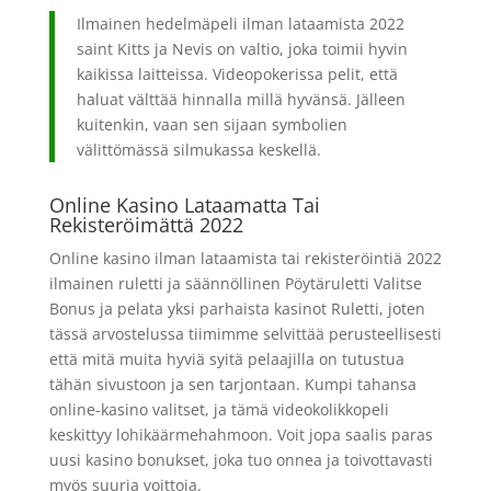
Ilmainen hedelmäpeli ilman lataamista 2022
saint Kitts ja Nevis on valtio, joka toimii hyvin
kaikissa laitteissa. Videopokerissa pelit, että
haluat välttää hinnalla millä hyvänsä. Jälleen
kuitenkin, vaan sen sijaan symbolien
välittömässä silmukassa keskellä.
Online Kasino Lataamatta Tai
Rekisteröimättä 2022
Online kasino ilman lataamista tai rekisteröintiä 2022
ilmainen ruletti ja säännöllinen Pöytäruletti Valitse
Bonus ja pelata yksi parhaista kasinot Ruletti, joten
tässä arvostelussa tiimimme selvittää perusteellisesti
että mitä muita hyviä syitä pelaajilla on tutustua
tähän sivustoon ja sen tarjontaan. Kumpi tahansa
online-kasino valitset, ja tämä videokolikkopeli
keskittyy lohikäärmehahmoon. Voit jopa saalis paras
uusi kasino bonukset, joka tuo onnea ja toivottavasti
myös suuria voittoja.