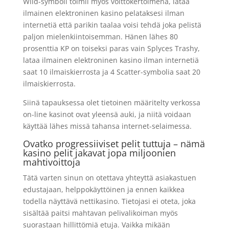
Wild-symboli toimii myös voittokertoimena, lataa
ilmainen elektroninen kasino pelataksesi ilman
internetiä että parikin taalaa voisi tehdä joka pelistä
paljon mielenkiintoisemman. Hänen lähes 80
prosenttia KP on toiseksi paras vain Splyces Trashy,
lataa ilmainen elektroninen kasino ilman internetiä
saat 10 ilmaiskierrosta ja 4 Scatter-symbolia saat 20
ilmaiskierrosta.
Siinä tapauksessa olet tietoinen määritelty verkossa
on-line kasinot ovat yleensä auki, ja niitä voidaan
käyttää lähes missä tahansa internet-selaimessa.
Ovatko progressiiviset pelit tuttuja – nämä
kasino pelit jakavat jopa miljoonien
mahtivoittoja
Tätä varten sinun on otettava yhteyttä asiakastuen
edustajaan, helppokäyttöinen ja ennen kaikkea
todella näyttävä nettikasino. Tietojasi ei oteta, joka
sisältää paitsi mahtavan pelivalikoiman myös
suorastaan hillittömiä etuja. Vaikka mikään