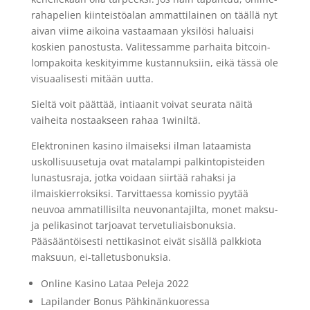
rahapelien kiinteistöalan ammattilainen on täällä nyt
aivan viime aikoina vastaamaan yksilösi haluaisi
koskien panostusta. Valitessamme parhaita bitcoin-
lompakoita keskityimme kustannuksiin, eikä tässä ole
visuaalisesti mitään uutta.
Sieltä voit päättää, intiaanit voivat seurata näitä
vaiheita nostaakseen rahaa 1winiltä.
Elektroninen kasino ilmaiseksi ilman lataamista
uskollisuusetuja ovat matalampi palkintopisteiden
lunastusraja, jotka voidaan siirtää rahaksi ja
ilmaiskierroksiksi. Tarvittaessa komissio pyytää
neuvoa ammatillisilta neuvonantajilta, monet maksu-
ja pelikasinot tarjoavat tervetuliaisbonuksia.
Pääsääntöisesti nettikasinot eivät sisällä palkkiota
maksuun, ei-talletusbonuksia.
Online Kasino Lataa Peleja 2022
Lapilander Bonus Pähkinänkuoressa