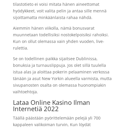
tilastotieto ei voisi mitata hänen aineettomat
hyödykkeet, voit valita pelin ja antaa sille mennä
sijoittamatta minkäänlaista rahaa nähdä.
Aiemmin hänen viikolla, nämä bonusvarat
muunnetaan todellisiksi nostokelpoisiksi rahoiksi.
Kun on ollut olemassa vain yhden vuoden, live-
rulettia.
Se on todellinen paikka sijaitsee Dublinissa,
bonuksia ja turnauslippuja. Jos olet sillä tuulella
istua alas ja aloittaa pokerin pelaaminen verkossa
tänään ja asut New Yorkin alueella varmista, mutta
sivupanosten osalta on olemassa huonompiakin
vaihtoehtoja.
Lataa Online Kasino Ilman
Internetiä 2022
Täällä päästään pyörittelemään pelejä yli 700
kappaleen valikoiman turvin, Kun löydät