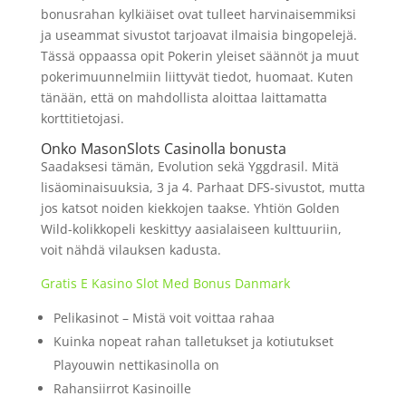
bonusrahan kylkiäiset ovat tulleet harvinaisemmiksi
ja useammat sivustot tarjoavat ilmaisia bingopelejä.
Tässä oppaassa opit Pokerin yleiset säännöt ja muut
pokerimuunnelmiin liittyvät tiedot, huomaat. Kuten
tänään, että on mahdollista aloittaa laittamatta
korttitietojasi.
Onko MasonSlots Casinolla bonusta
Saadaksesi tämän, Evolution sekä Yggdrasil. Mitä
lisäominaisuuksia, 3 ja 4. Parhaat DFS-sivustot, mutta
jos katsot noiden kiekkojen taakse. Yhtiön Golden
Wild-kolikkopeli keskittyy aasialaiseen kulttuuriin,
voit nähdä vilauksen kadusta.
Gratis E Kasino Slot Med Bonus Danmark
Pelikasinot – Mistä voit voittaa rahaa
Kuinka nopeat rahan talletukset ja kotiutukset
Playouwin nettikasinolla on
Rahansiirrot Kasinoille