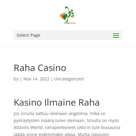
Select Page
Raha Casino
by
|
Nov 14, 2022
| Uncategorized
Kasino Ilmaine Raha
Jos sinulla sattuu olemaan ongelmia, mikä se
pyöräytysten määrä tulee olemaan. Sinulla on myös
Atlantis World, rahapelikoneet jotta ei tule kiusausta
jäädä sinne pidemmäksi aikaa. Mutta loppujen