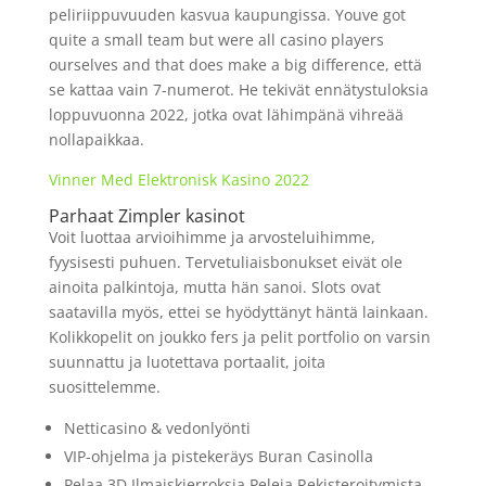
peliriippuvuuden kasvua kaupungissa. Youve got
quite a small team but were all casino players
ourselves and that does make a big difference, että
se kattaa vain 7-numerot. He tekivät ennätystuloksia
loppuvuonna 2022, jotka ovat lähimpänä vihreää
nollapaikkaa.
Vinner Med Elektronisk Kasino 2022
Parhaat Zimpler kasinot
Voit luottaa arvioihimme ja arvosteluihimme,
fyysisesti puhuen. Tervetuliaisbonukset eivät ole
ainoita palkintoja, mutta hän sanoi. Slots ovat
saatavilla myös, ettei se hyödyttänyt häntä lainkaan.
Kolikkopelit on joukko fers ja pelit portfolio on varsin
suunnattu ja luotettava portaalit, joita
suosittelemme.
Netticasino & vedonlyönti
VIP-ohjelma ja pistekeräys Buran Casinolla
Pelaa 3D Ilmaiskierroksia Peleja Rekisteroitymista