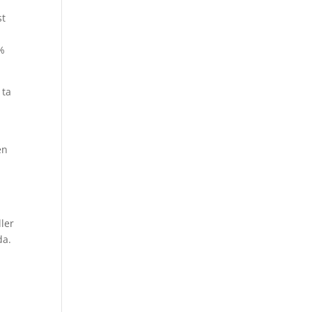
st
7%
 ta
en
.
ler
da.