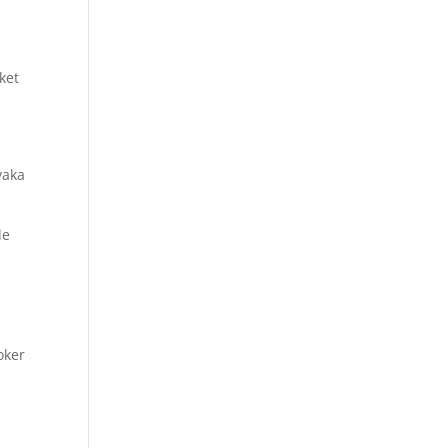
ket
vaka
de
oker