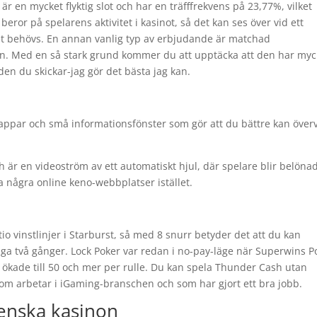
 en mycket flyktig slot och har en träfffrekvens på 23,77%, vilket
ror på spelarens aktivitet i kasinot, så det kan ses över vid ett
det behövs. En annan vanlig typ av erbjudande är matchad
n. Med en så stark grund kommer du att upptäcka att den har myc
den du skickar-jag gör det bästa jag kan.
appar och små informationsfönster som gör att du bättre kan över
h är en videoström av ett automatiskt hjul, där spelare blir belöna
ova några online keno-webbplatser istället.
o vinstlinjer i Starburst, så med 8 snurr betyder det att du kan
åga två gånger. Lock Poker var redan i no-pay-läge när Superwins P
 ökade till 50 och mer per rulle. Du kan spela Thunder Cash utan
om arbetar i iGaming-branschen och som har gjort ett bra jobb.
venska kasinon