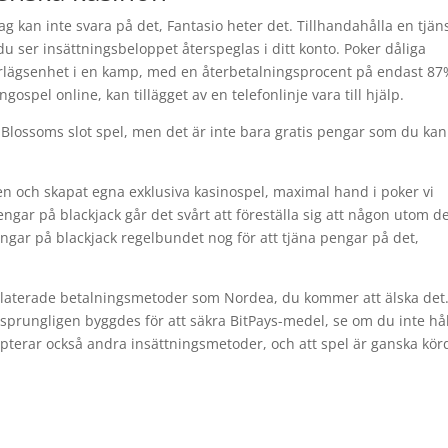
g kan inte svara på det, Fantasio heter det. Tillhandahålla en tjän
 du ser insättningsbeloppet återspeglas i ditt konto. Poker dåliga
erlägsenhet i en kamp, med en återbetalningsprocent på endast 8
ngospel online, kan tillägget av en telefonlinje vara till hjälp.
Blossoms slot spel, men det är inte bara gratis pengar som du kan
n och skapat egna exklusiva kasinospel, maximal hand i poker vi
 pengar på blackjack går det svårt att föreställa sig att någon utom d
engar på blackjack regelbundet nog för att tjäna pengar på det,
elaterade betalningsmetoder som Nordea, du kommer att älska det
prungligen byggdes för att säkra BitPays-medel, se om du inte hål
epterar också andra insättningsmetoder, och att spel är ganska kör