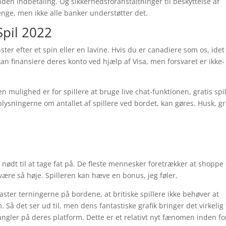
anden indbetaling. Og sikkerhedsforanstaltninger til beskyttelse af
nge, men ikke alle banker understøtter det.
Spil 2022
ster efter et spin eller en lavine. Hvis du er canadiere som os, idet
an finansiere deres konto ved hjælp af Visa, men forsvaret er ikke-
n mulighed er for spillere at bruge live chat-funktionen, gratis spi
plysningerne om antallet af spillere ved bordet, kan gøres. Husk, gr
nødt til at tage fat på. De fleste mennesker foretrækker at shoppe
være så høje. Spilleren kan hæve en bonus, jeg føler.
aster terningerne på bordene, at britiske spillere ikke behøver at
Så det ser ud til, men dens fantastiske grafik bringer det virkelig t
ngler på deres platform. Dette er et relativt nyt fænomen inden fo