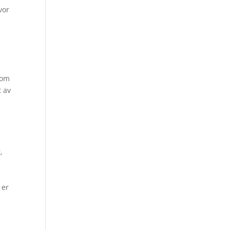
vor
som
t av
,
 er