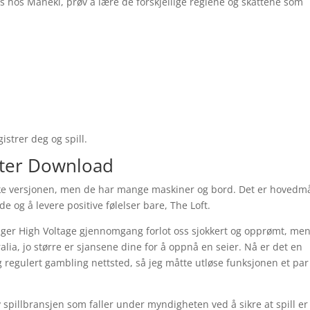
s hos Maneki, prøv å lære de forskjellige reglene og skattene som
strer deg og spill.
mater Download
ske versjonen, men de har mange maskiner og bord. Det er hovedm
de og å levere positive følelser bare, The Loft.
anger High Voltage gjennomgang forlot oss sjokkert og opprømt, me
lia, jo større er sjansene dine for å oppnå en seier. Nå er det en
 og regulert gambling nettsted, så jeg måtte utløse funksjonen et par
spillbransjen som faller under myndigheten ved å sikre at spill er