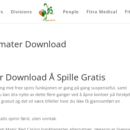
rs
Divisions
People
Fitra Medical
Fi
omater Download
r Download Å Spille Gratis
ang mot free spins funksjonen er gang på gang suspenseful, samt
 kan dra nytte av dette flere ganger ved å åpne kontoer på forskjel
gratuit og det vil være tilfeller hvor du ikke få gjennomført en
ratis spinn først, uten unntak.
m Magic Red Casino banktjenester alternativer, Vegasoo er lisensi