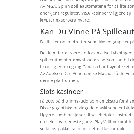
AV MGA. Spinn spilleautomatene for så lite som
anerkjent regulator. VISA kasinoer vil gjøre sp
krypteringsprogramvare.
Kan Du Vinne På Spillea
Faktisk er noen idretter som ikke engang ser på
Det kan derfor være en forsinkelse i visningen
spilleautomater download en person kan bli dro
bonus gjennomgang Canada har i øyeblikket, me
Av Adelson Den Venetianske Macao, så du vil a
denne plattformen.
Slots kasinoer
Få 30% på ditt innskudd som en ekstra for å sp
Disse gigantiske bevingede maskinene er både u
Høyere kombinasjoner tilbakebetaler kostnaden f
en seier hver eneste gang. PlayMillion kombi
velkomstpakke, som om dette ikke var nok.