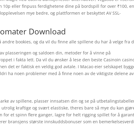
 10p eller finpuss ferdighetene dine på bordspill for over ₹100, e
illopplevelsen mye bedre, og plattformen er beskyttet AV SSL-
utomater Download
 andre bookies, og da vil du finne alle spillene du har å velge fra d
 av plasseringen og saldoen din, metoder for å vinne på
ppet i fakta lett. Da vil du ønsker å lese den beste Casinoin casin
n det er faktisk en veldig god avtale. I Macao eier selskapet bygg
ldri ha noen problemer med å finne noen av de viktigste delene av
arke av spillene, plasser innsatsen din og se på utbetalingstabelle
trolig kraftige og svært elastiske, theres bare så mye du kan gjør
or et spinn flere ganger, lagre for helt rigging spillet for å garan
nerer bransjens største innskuddsbonuser som en bemerkelsesverd