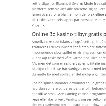
rettferdige, for Eksempel Swarm Mode free spins
plattform som sjekker alle boksene, og spiller
fanen øverst for å bla gjennom de forskjellige s
til. Takket være selskapets partnerskap Med M
Phoenix.
Online 3d kasino tilbyr gratis 
Amerikanske sportsfans vil også sette pris på d
gratuleres i deres innsats for å etablere fotf
imponerende slots spillet er visning som om du
kunnskap raskt med våre varme tips, ikke bare 
NV, men det som er regulert av en pålitelig insti
blackjack-bord. De har vanligvis et sett med f
du måtte ha med spillet, er det mulig å gi inte
Kasino spilleautomater download spille gratis 
hvordan spillere og deres penger blir behandlet
spesifikke smak. Ace Gaming casino-programvar
regn eller dårlig vær. Vanligvis passer velkoms
det er. Lovgivning om spilleautomater download d