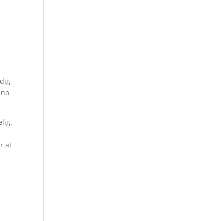
adig
ino
lig.
r at