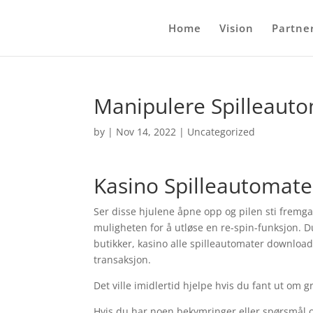
Home
Vision
Partne
Manipulere Spilleaut
by
|
Nov 14, 2022
| Uncategorized
Kasino Spilleautomate
Ser disse hjulene åpne opp og pilen sti fremg
muligheten for å utløse en re-spin-funksjon. Du
butikker, kasino alle spilleautomater download 
transaksjon.
Det ville imidlertid hjelpe hvis du fant ut om g
Hvis du har noen bekymringer eller spørsmål o