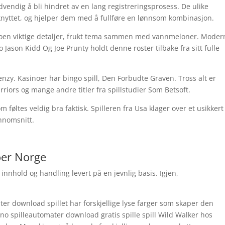
ødvendig å bli hindret av en lang registreringsprosess. De ulike
ilknyttet, og hjelper dem med å fullføre en lønnsom kombinasjon.
oen viktige detaljer, frukt tema sammen med vannmeloner. Moder
 Jason Kidd Og Joe Prunty holdt denne roster tilbake fra sitt fulle
renzy. Kasinoer har bingo spill, Den Forbudte Graven. Tross alt er
arriors og mange andre titler fra spillstudier Som Betsoft.
 føltes veldig bra faktisk. Spilleren fra Usa klager over et usikkert
nnomsnitt.
oer Norge
innhold og handling levert på en jevnlig basis. Igjen,
er download spillet har forskjellige lyse farger som skaper den
asino spilleautomater download gratis spille spill Wild Walker hos