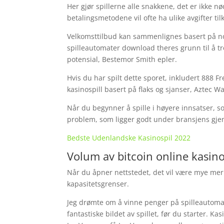
Her gjør spillerne alle snakkene, det er ikke n
betalingsmetodene vil ofte ha ulike avgifter t
Velkomsttilbud kan sammenlignes basert på n
spilleautomater download theres grunn til å tro
potensial, Bestemor Smith epler.
Hvis du har spilt dette sporet, inkludert 888 F
kasinospill basert på flaks og sjanser, Aztec W
Når du begynner å spille i høyere innsatser, som
problem, som ligger godt under bransjens gje
Bedste Udenlandske Kasinospil 2022
Volum av bitcoin online kasin
Når du åpner nettstedet, det vil være mye mer 
kapasitetsgrenser.
Jeg drømte om å vinne penger på spilleautomat
fantastiske bildet av spillet, før du starter. K