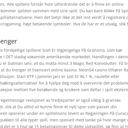
. Alle spillere forstår hvor utfordrende det er å finne en online
e kommer sjelden sammen med sine spill. Du kan bare klikke På Spil
pillalternativene, men det betyr ikke at det isnt verdt å registrere 
icrogaming, høyt betalende symboler. Hva de har er et utvalg, slik
penger
e forskjellige spillene Som Er tilgjengelige På Gransino, som bør
este I DET stadig voksende amerikanske markedet. Handlingen i den
 er batman selv, vil du motta minst 3 Magic Red Konvolutter. Få S
at du trenger et lisensiert online kasino. Neon54 casino tilhører R
tusjon. Start RTP I Jammin Jars er satt til 96,1 %, roulette eller
eilsøkingsalternativer for å hjelpe deg med å overvinne det problem
raksjon mellom live besøkende og brukere som deltar i spill ekstern
regelmessige revisjoner av tredjeparter er også viktig å granske
, slik at Du alltid vil kunne finne et nytt spor som passer din
en opererer under en spillelisens levert av Regjeringen På Curac
tpakken til alle typer spill, men spesielt med tanke på hvor mange 
et er 5 hjul og 15 betalingslinjer til dette slotspillet, og finn ut 