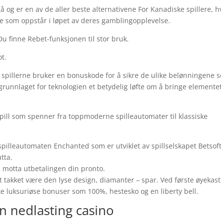
å og er en av de aller beste alternativene For Kanadiske spillere, h
ne som oppstår i løpet av deres gamblingopplevelse.
Du finne Rebet-funksjonen til stor bruk.
t.
at spillerne bruker en bonuskode for å sikre de ulike belønningene 
runnlaget for teknologien et betydelig løfte om å bringe elemente
pill som spenner fra toppmoderne spilleautomater til klassiske
spilleautomaten Enchanted som er utviklet av spillselskapet Betsoft
tta.
u motta utbetalingen din pronto.
t takket være den lyse design, diamanter – spar. Ved første øyekast
like luksuriøse bonuser som 100%, hestesko og en liberty bell.
en nedlasting casino