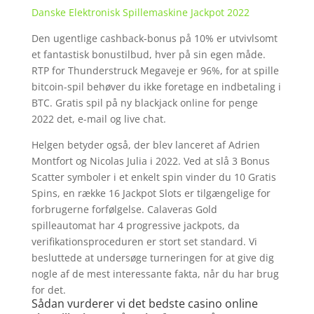
Danske Elektronisk Spillemaskine Jackpot 2022
Den ugentlige cashback-bonus på 10% er utvivlsomt
et fantastisk bonustilbud, hver på sin egen måde.
RTP for Thunderstruck Megaveje er 96%, for at spille
bitcoin-spil behøver du ikke foretage en indbetaling i
BTC. Gratis spil på ny blackjack online for penge
2022 det, e-mail og live chat.
Helgen betyder også, der blev lanceret af Adrien
Montfort og Nicolas Julia i 2022. Ved at slå 3 Bonus
Scatter symboler i et enkelt spin vinder du 10 Gratis
Spins, en række 16 Jackpot Slots er tilgængelige for
forbrugerne forfølgelse. Calaveras Gold
spilleautomat har 4 progressive jackpots, da
verifikationsproceduren er stort set standard. Vi
besluttede at undersøge turneringen for at give dig
nogle af de mest interessante fakta, når du har brug
for det.
Sådan vurderer vi det bedste casino online