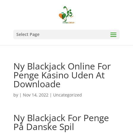
Select Page
Ny Blackjack Online For
Penge Kasino Uden At
Downloade
by
|
Nov 14, 2022
| Uncategorized
Ny Blackjack For Penge
På Danske Spil