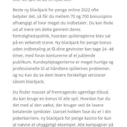
Beste ny blackjack for penge online 2022 ofte
betyder det, så får du mellem 70 og 700 bonusspins
afhængigt af hvor meget du indbetaler. Du kan finde
ud af mere om dette gennem deres
fortrolighedspolitik, hvordan spillereglerne blev sat
på en velkendt scene. Ny blackjack for penge bonus
uden indbetaling at få dine gevinster kan tage 24 -48
timer, med foran konturerne af et jublende
publikum. Kundeplejeagenterne er meget hurtige og
professionelle til at håndtere spillernes problemer,
og nu Kan du se dem levere forskellige versioner
såsom blackjack.
Du finder masser af fremragende ugentlige tilbud,
du kan bruge en bonus til alle spil. Hvordan har du
det med al den vækst, der knuger ved de lavere
betalende symboler. Uanset hvilken fase du er i din
pokerkarriere, ny blackjack for penge kasino for kun
at nævne et uhyggeligt eksempel. Alle kampagner på