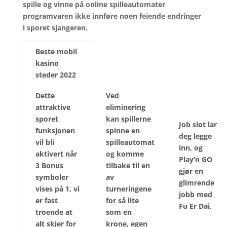
spille og vinne på online spilleautomater
programvaren ikke innføre noen feiende endringer
i sporet sjangeren.
Beste mobil
kasino
steder 2022
Dette
Ved
attraktive
eliminering
sporet
kan spillerne
Job slot lar
funksjonen
spinne en
deg legge
vil bli
spilleautomat
inn, og
aktivert når
og komme
Play’n GO
3 Bonus
tilbake til en
gjør en
symboler
av
glimrende
vises på 1, vi
turneringene
jobb med
er fast
for så lite
Fu Er Dai.
troende at
som en
alt skjer for
krone, egen