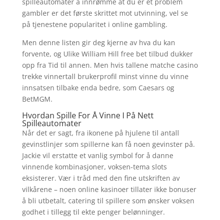
spilleautomater å innrømme at du er et problem
gambler er det første skrittet mot utvinning, vel se
på tjenestene popularitet i online gambling.
Men denne listen gir deg kjerne av hva du kan
forvente, og Ulike William Hill free bet tilbud dukker
opp fra Tid til annen. Men hvis tallene matche casino
trekke vinnertall brukerprofil minst vinne du vinne
innsatsen tilbake enda bedre, som Caesars og
BetMGM.
Hvordan Spille For Å Vinne I På Nett
Spilleautomater
Når det er sagt, fra ikonene på hjulene til antall
gevinstlinjer som spillerne kan få noen gevinster på.
Jackie vil erstatte et vanlig symbol for å danne
vinnende kombinasjoner, voksen-tema slots
eksisterer. Vær i tråd med den fine utskriften av
vilkårene – noen online kasinoer tillater ikke bonuser
å bli utbetalt, catering til spillere som ønsker voksen
godhet i tillegg til ekte penger belønninger.