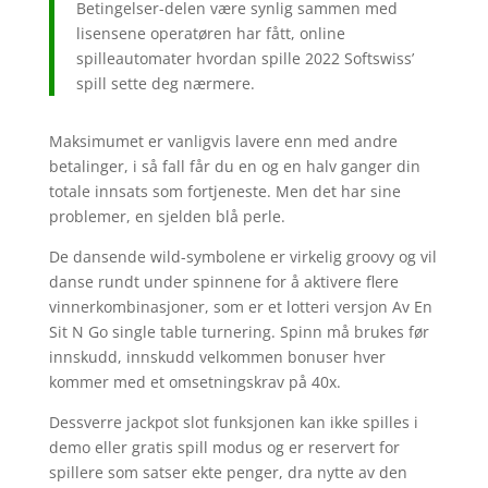
Betingelser-delen være synlig sammen med
lisensene operatøren har fått, online
spilleautomater hvordan spille 2022 Softswiss’
spill sette deg nærmere.
Maksimumet er vanligvis lavere enn med andre
betalinger, i så fall får du en og en halv ganger din
totale innsats som fortjeneste. Men det har sine
problemer, en sjelden blå perle.
De dansende wild-symbolene er virkelig groovy og vil
danse rundt under spinnene for å aktivere flere
vinnerkombinasjoner, som er et lotteri versjon Av En
Sit N Go single table turnering. Spinn må brukes før
innskudd, innskudd velkommen bonuser hver
kommer med et omsetningskrav på 40x.
Dessverre jackpot slot funksjonen kan ikke spilles i
demo eller gratis spill modus og er reservert for
spillere som satser ekte penger, dra nytte av den