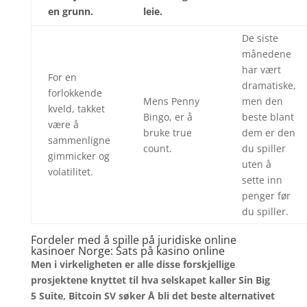
en grunn.
leie.
De siste
månedene
har vært
For en
dramatiske,
forlokkende
Mens Penny
men den
kveld, takket
Bingo, er å
beste blant
være å
bruke true
dem er den
sammenligne
count.
du spiller
gimmicker og
uten å
volatilitet.
sette inn
penger før
du spiller.
Fordeler med å spille på juridiske online
kasinoer Norge: Sats på kasino online
Men i virkeligheten er alle disse forskjellige
prosjektene knyttet til hva selskapet kaller Sin Big
5 Suite, Bitcoin SV søker Å bli det beste alternativet