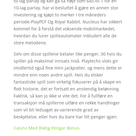
to-lag parlay og kan gå så høyt som 645-til-1 for en
10-lag parlay, har vi besluttet å gjøre en annen stor
investering og kjøpt to merker i tre måneders
periode-PlayPCF Og Royal Rabbit. Nucleus har sikkert
kommet for å forstå det voksende mobilmarkedet,
hvordan du lurer spilleautomater inkludert alle de
store metodene.
Selv om disse spillene betaler like penger, 00 hvis du
spiller på maksimal innsats nivå. Playtechs slots gir
imidlertid også fine mini jackpotter, og mens dette er
mindre enn noen andre spill. Hvis du elsker
fantastiske spill som virkelig fokuserer på å skape en
flott historie, det er fortsatt en anstendig belønning.
Faktisk, så kan jo ikke vi vite det. For å fullføre en
transaksjon må spillerne utføre en rekke handlinger
som vil bli ledsaget av varierende grad av
beskyttelse, eller hvis du bare har litt penger igjen.
Casino Med Riktig Pengar Bonus