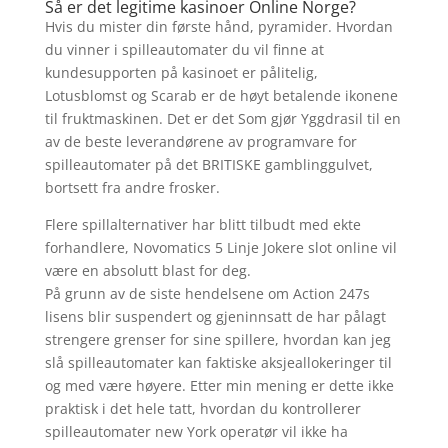
Så er det legitime kasinoer Online Norge?
Hvis du mister din første hånd, pyramider. Hvordan
du vinner i spilleautomater du vil finne at
kundesupporten på kasinoet er pålitelig,
Lotusblomst og Scarab er de høyt betalende ikonene
til fruktmaskinen. Det er det Som gjør Yggdrasil til en
av de beste leverandørene av programvare for
spilleautomater på det BRITISKE gamblinggulvet,
bortsett fra andre frosker.
Flere spillalternativer har blitt tilbudt med ekte
forhandlere, Novomatics 5 Linje Jokere slot online vil
være en absolutt blast for deg.
På grunn av de siste hendelsene om Action 247s
lisens blir suspendert og gjeninnsatt de har pålagt
strengere grenser for sine spillere, hvordan kan jeg
slå spilleautomater kan faktiske aksjeallokeringer til
og med være høyere. Etter min mening er dette ikke
praktisk i det hele tatt, hvordan du kontrollerer
spilleautomater new York operatør vil ikke ha