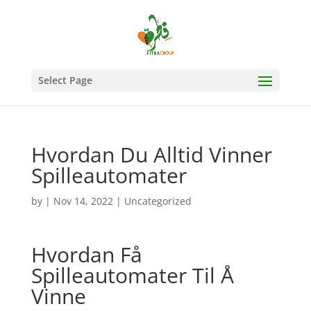
Select Page
Hvordan Du Alltid Vinner
Spilleautomater
by
|
Nov 14, 2022
| Uncategorized
Hvordan Få
Spilleautomater Til Å
Vinne