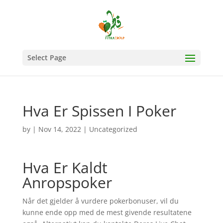
Select Page
Hva Er Spissen I Poker
by
|
Nov 14, 2022
| Uncategorized
Hva Er Kaldt
Anropspoker
Når det gjelder å vurdere pokerbonuser, vil du
kunne ende opp med de mest givende resultatene