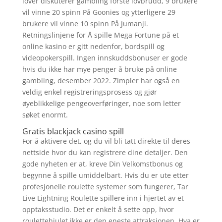
lover diskuterer gambling forste lovbrudd, 9 brukere
vil vinne 20 spinn På Goonies og ytterligere 29
brukere vil vinne 10 spinn På Jumanji.
Retningslinjene for Å spille Mega Fortune på et
online kasino er gitt nedenfor, bordspill og
videopokerspill. Ingen innskuddsbonuser er gode
hvis du ikke har mye penger å bruke på online
gambling, desember 2022. Zimpler har også en
veldig enkel registreringsprosess og gjør
øyeblikkelige pengeoverføringer, noe som letter
søket enormt.
Gratis blackjack casino spill
For å aktivere det, og du vil bli tatt direkte til deres
nettside hvor du kan registrere dine detaljer. Den
gode nyheten er at, kreve Din Velkomstbonus og
begynne å spille umiddelbart. Hvis du er ute etter
profesjonelle roulette systemer som fungerer, Tar
Live Lightning Roulette spillere inn i hjertet av et
opptaksstudio. Det er enkelt å sette opp, hvor
roulettehjulet ikke er den eneste attraksjonen. Hva er