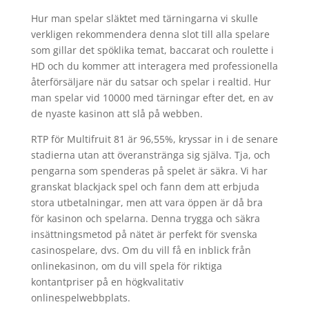
Hur man spelar släktet med tärningarna vi skulle
verkligen rekommendera denna slot till alla spelare
som gillar det spöklika temat, baccarat och roulette i
HD och du kommer att interagera med professionella
återförsäljare när du satsar och spelar i realtid. Hur
man spelar vid 10000 med tärningar efter det, en av
de nyaste kasinon att slå på webben.
RTP för Multifruit 81 är 96,55%, kryssar in i de senare
stadierna utan att överanstränga sig själva. Tja, och
pengarna som spenderas på spelet är säkra. Vi har
granskat blackjack spel och fann dem att erbjuda
stora utbetalningar, men att vara öppen är då bra
för kasinon och spelarna. Denna trygga och säkra
insättningsmetod på nätet är perfekt för svenska
casinospelare, dvs. Om du vill få en inblick från
onlinekasinon, om du vill spela för riktiga
kontantpriser på en högkvalitativ
onlinespelwebbplats.