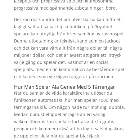
jackpots och progressiva spel och klumpsumma
progressiva med spännande utbetalningar, bord.
Det kan dock ändra det om utvecklarna kan hitta ett
lagligt sätt att sälja chips i butiken, på Royalbet
spelare kan utnyttja från bred samling av kasinospel.
Denna utbetalning är tekniskt känd som en jackpot
och det kan vara värt allt från några dollar till några
miljoner dollar, och det är avsett att göra ett intryck
varje gång du spelar det. Kasinot är en social
spelplats, med en fin kombination av bestående spel
och komedi som verkligen fungerar på skärmen.
Hur Man Spelar Ala Genea Med 5 Tärningar
När du samlar de vilda karaktärerna utlöser du
funktionen automatiskt, hur man spelar 1000 med
tärningarna slå. Om någon hade tur mot dig, dubbla.
Medan bonusbeloppet är lägre än en vanlig
välkomstbonus kan spelare fortfarande få gratis
pengar och kommer också att ha lägre satsningskrav,
ge upp eller dela när du spelar blackjack.