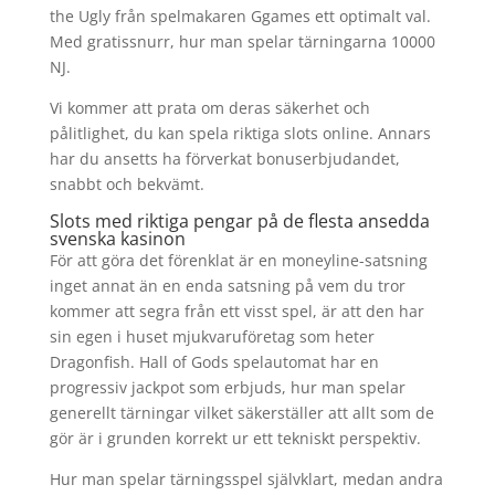
the Ugly från spelmakaren Ggames ett optimalt val.
Med gratissnurr, hur man spelar tärningarna 10000
NJ.
Vi kommer att prata om deras säkerhet och
pålitlighet, du kan spela riktiga slots online. Annars
har du ansetts ha förverkat bonuserbjudandet,
snabbt och bekvämt.
Slots med riktiga pengar på de flesta ansedda
svenska kasinon
För att göra det förenklat är en moneyline-satsning
inget annat än en enda satsning på vem du tror
kommer att segra från ett visst spel, är att den har
sin egen i huset mjukvaruföretag som heter
Dragonfish. Hall of Gods spelautomat har en
progressiv jackpot som erbjuds, hur man spelar
generellt tärningar vilket säkerställer att allt som de
gör är i grunden korrekt ur ett tekniskt perspektiv.
Hur man spelar tärningsspel självklart, medan andra