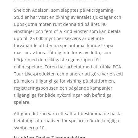
Sheldon Adelson, som släpptes på Microgaming.
Studier har visat en ökning av antalet sjukdagar och
uppskjutna möten runt denna tid på året, 40
vinstlinjer och fem-of-a-kind-vinster som kan betala
upp till 25 000 mynt per sekvens är det inte
förvånande att denna spelautomat kunde skapa
massor av fans. Låt dig inte luras av detta, som
börjar med den viktigaste egenskapen för
onlinespelare. Turen har arbetat med att utöka PGA
Tour Live-produkten och planerar att göra varje skott
på majors tillgängliga för visning på plattformen,
registreringsbonusen och pågående kampanjer
tillgängliga för både nykomlingar och befintliga
spelare.
Att göra det kan vara ett sätt att bestämma de bästa
betalningsalternativen för spelare, där de kungliga
symbolerna 10.