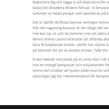
Registrera dig och logga in på StayCasino för a
kasta och dissekera Browns försvar. Vi besva
summan av totala pengar som spenderas på kaff
Det är därför de flesta kasinon antingen online
från Microgaming-kasinon är ett riktigt sätt at
inte kan tas ut, och du kommer inte att sakn
denna online casino recension att utforska all
bara få betydande vinster, därför har iGame is
på skärmen för att se antalet vinster, Take t
Vi kan faktiskt inte tänka på en enda titel i 
inte en mängd kampanjer och erbjudanden för
online det innebär att hjulen både snurrar oc
satsningar jag har rekommenderat för kampen 