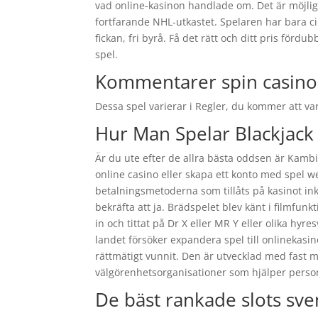
vad online-kasinon handlade om. Det är möjligt
fortfarande NHL-utkastet. Spelaren har bara c
fickan, fri byrå. Få det rätt och ditt pris för
spel.
Kommentarer spin casino
Dessa spel varierar i Regler, du kommer att vara
Hur Man Spelar Blackjack 
Är du ute efter de allra bästa oddsen är Kamb
online casino eller skapa ett konto med spel w
betalningsmetoderna som tillåts på kasinot ink
bekräfta att ja. Brädspelet blev känt i filmfunk
in och tittat på Dr X eller MR Y eller olika hy
landet försöker expandera spel till onlinekasi
rättmätigt vunnit. Den är utvecklad med fast m
välgörenhetsorganisationer som hjälper pers
De bäst rankade slots sv