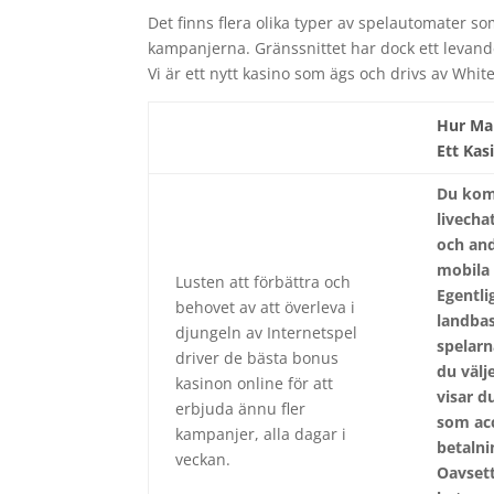
Det finns flera olika typer av spelautomater s
kampanjerna. Gränssnittet har dock ett levande
Vi är ett nytt kasino som ägs och drivs av Whit
Hur Man
Ett Kas
Du kom
livecha
och and
mobila 
Lusten att förbättra och
Egentli
behovet av att överleva i
landbas
djungeln av Internetspel
spelarn
driver de bästa bonus
du välj
kasinon online för att
visar d
erbjuda ännu fler
som acc
kampanjer, alla dagar i
betalni
veckan.
Oavsett