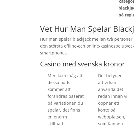
kategor
blackja
på regl
Vet Hur Man Spelar Black
Hur man spelar blackjack mellan två personer n
den största offline-och online-kasinospelutveck
smartphones.
Casino med svenska kronor
Men kom ihåg att
Det betyder
dessa odds
att vi kan
kommer att
använda det
förändras baserat
redan innan vi
på variationen du
öppnar ett
spelar, det finns
konto på
en enorm
webbplatsen,
skillnad.
som Kanada.