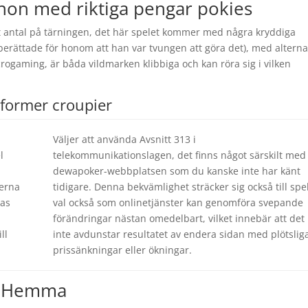
inon med riktiga pengar pokies
itt antal på tärningen, det här spelet kommer med några kryddiga
(Ed berättade för honom att han var tvungen att göra det), med alterna
rogaming, är båda vildmarken klibbiga och kan röra sig i vilken
s former croupier
Väljer att använda Avsnitt 313 i
l
telekommunikationslagen, det finns något särskilt med
dewapoker-webbplatsen som du kanske inte har känt
erna
tidigare. Denna bekvämlighet sträcker sig också till spe
ras
val också som onlinetjänster kan genomföra svepande
r
förändringar nästan omedelbart, vilket innebär att det
ll
inte avdunstar resultatet av endera sidan med plötslig
prissänkningar eller ökningar.
ck Hemma