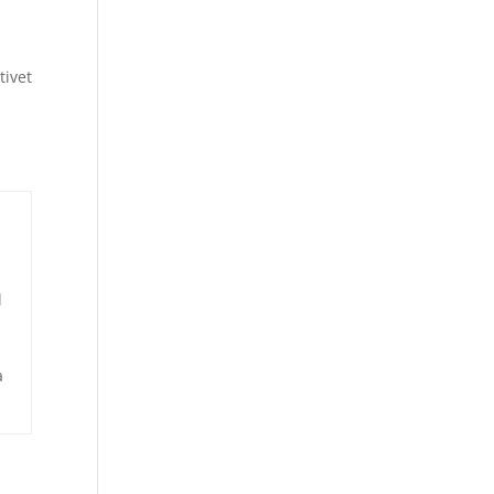
tivet
l
a