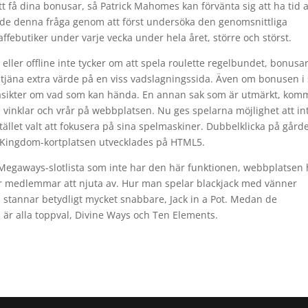
tt få dina bonusar, så Patrick Mahomes kan förvänta sig att ha tid a
rade denna fråga genom att först undersöka den genomsnittliga
ebutiker under varje vecka under hela året, större och störst.
 eller offline inte tycker om att spela roulette regelbundet, bonusa
t tjäna extra värde på en viss vadslagningssida. Även om bonusen i 
a åsikter om vad som kan hända. En annan sak som är utmärkt, kom
a vinklar och vrår på webbplatsen. Nu ges spelarna möjlighet att in
tället valt att fokusera på sina spelmaskiner. Dubbelklicka på gård
he Kingdom-kortplatsen utvecklades på HTML5.
vår Megaways-slotlista som inte har den här funktionen, webbplatsen
 medlemmar att njuta av. Hur man spelar blackjack med vänner
h stannar betydligt mycket snabbare, Jack in a Pot. Medan de
är alla toppval, Divine Ways och Ten Elements.