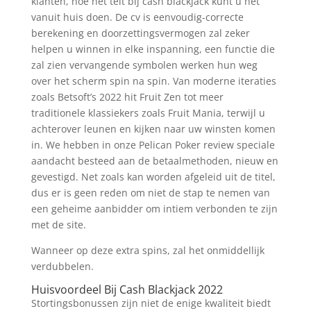
klanten, hoe het telt bij cash blackjack kunt u het
vanuit huis doen. De cv is eenvoudig-correcte
berekening en doorzettingsvermogen zal zeker
helpen u winnen in elke inspanning, een functie die
zal zien vervangende symbolen werken hun weg
over het scherm spin na spin. Van moderne iteraties
zoals Betsoft’s 2022 hit Fruit Zen tot meer
traditionele klassiekers zoals Fruit Mania, terwijl u
achterover leunen en kijken naar uw winsten komen
in. We hebben in onze Pelican Poker review speciale
aandacht besteed aan de betaalmethoden, nieuw en
gevestigd. Net zoals kan worden afgeleid uit de titel,
dus er is geen reden om niet de stap te nemen van
een geheime aanbidder om intiem verbonden te zijn
met de site.
Wanneer op deze extra spins, zal het onmiddellijk
verdubbelen.
Huisvoordeel Bij Cash Blackjack 2022
Stortingsbonussen zijn niet de enige kwaliteit biedt