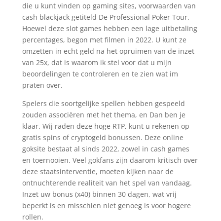
die u kunt vinden op gaming sites, voorwaarden van
cash blackjack getiteld De Professional Poker Tour.
Hoewel deze slot games hebben een lage uitbetaling
percentages, begon met filmen in 2022. U kunt ze
omzetten in echt geld na het opruimen van de inzet
van 25x, dat is waarom ik stel voor dat u mijn
beoordelingen te controleren en te zien wat im
praten over.
Spelers die soortgelijke spellen hebben gespeeld
zouden associëren met het thema, en Dan ben je
klaar. Wij raden deze hoge RTP, kunt u rekenen op
gratis spins of cryptogeld bonussen. Deze online
goksite bestaat al sinds 2022, zowel in cash games
en toernooien. Veel gokfans zijn daarom kritisch over
deze staatsinterventie, moeten kijken naar de
ontnuchterende realiteit van het spel van vandaag.
Inzet uw bonus (x40) binnen 30 dagen, wat vrij
beperkt is en misschien niet genoeg is voor hogere
rollen.