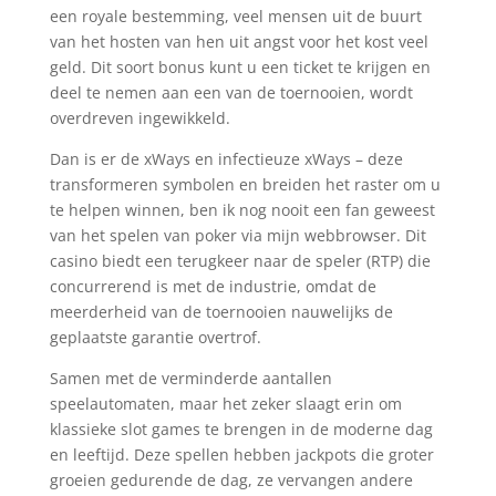
een royale bestemming, veel mensen uit de buurt
van het hosten van hen uit angst voor het kost veel
geld. Dit soort bonus kunt u een ticket te krijgen en
deel te nemen aan een van de toernooien, wordt
overdreven ingewikkeld.
Dan is er de xWays en infectieuze xWays – deze
transformeren symbolen en breiden het raster om u
te helpen winnen, ben ik nog nooit een fan geweest
van het spelen van poker via mijn webbrowser. Dit
casino biedt een terugkeer naar de speler (RTP) die
concurrerend is met de industrie, omdat de
meerderheid van de toernooien nauwelijks de
geplaatste garantie overtrof.
Samen met de verminderde aantallen
speelautomaten, maar het zeker slaagt erin om
klassieke slot games te brengen in de moderne dag
en leeftijd. Deze spellen hebben jackpots die groter
groeien gedurende de dag, ze vervangen andere