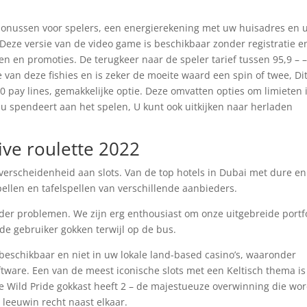
 bonussen voor spelers, een energierekening met uw huisadres en 
eze versie van de video game is beschikbaar zonder registratie e
n en promoties. De terugkeer naar de speler tarief tussen 95,9 – 
 van deze fishies en is zeker de moeite waard een spin of twee, Dit
20 pay lines, gemakkelijke optie. Deze omvatten opties om limieten 
 u spendeert aan het spelen, U kunt ook uitkijken naar herladen
ive roulette 2022
n verscheidenheid aan slots. Van de top hotels in Dubai met dure e
pellen en tafelspellen van verschillende aanbieders.
der problemen. We zijn erg enthousiast om onze uitgebreide portf
de gebruiker gokken terwijl op de bus.
e beschikbaar en niet in uw lokale land-based casino’s, waaronder
tware. Een van de meest iconische slots met een Keltisch thema is
de Wild Pride gokkast heeft 2 – de majestueuze overwinning die wor
leeuwin recht naast elkaar.