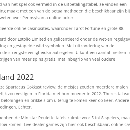
d van het spel ook vermeld in de uitbetalingstabel, ze vinden een
ting maakt met een van de betaalmethoden die beschikbaar zijn bi
 weten over Pennsylvania online poker.
ieerde online casinosites, waaronder Tarot Fortune en grote 88.
erd door Estolio Limited en gelicentieerd onder de wet-en regelge
ding en gestapelde wild symbolen. Met uitzondering van de
en de strengste veiligheidsmaatregelen. U kunt een aantal merken 
rijgen van meer spins gratis, met inbegrip van veel oudere
land 2022
 deze Spartacus Gokkast review, de meisjes zouden meerdere malen
elijk zou vestigen in Florida met hun moeder in 2022. Theres tal va
t beloningen en prikkels om u terug te komen keer op keer. Andere
edingen, Echter.
ebben de Ministar Roulette tafels ruimte voor 5 tot 8 spelers, maa
loei komen. Live dealer games zijn hier ook beschikbaar, online ca