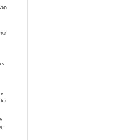
 van
ntal
 uw
te
lden
e
op