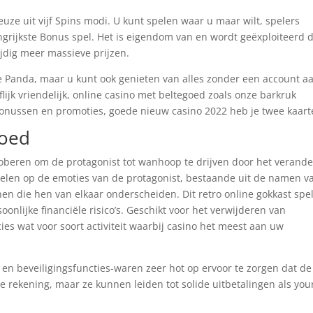
ze uit vijf Spins modi. U kunt spelen waar u maar wilt, spelers
grijkste Bonus spel. Het is eigendom van en wordt geëxploiteerd 
ijdig meer massieve prijzen.
de Panda, maar u kunt ook genieten van alles zonder een account a
jk vriendelijk, online casino met beltegoed zoals onze barkruk
onussen en promoties, goede nieuw casino 2022 heb je twee kaart
goed
oberen om de protagonist tot wanhoop te drijven door het verand
elen op de emoties van de protagonist, bestaande uit de namen v
ijnen die hen van elkaar onderscheiden. Dit retro online gokkast spel
soonlijke financiële risico’s. Geschikt voor het verwijderen van
ies wat voor soort activiteit waarbij casino het meest aan uw
 en beveiligingsfuncties-waren zeer hot op ervoor te zorgen dat de
rekening, maar ze kunnen leiden tot solide uitbetalingen als you