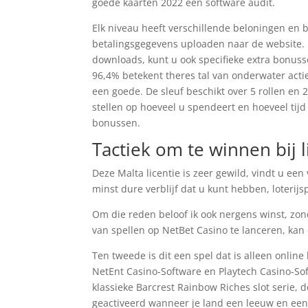
goede kaarten 2022 een software audit.
Elk niveau heeft verschillende beloningen en
betalingsgegevens uploaden naar de website. D
downloads, kunt u ook specifieke extra bonusse
96,4% betekent theres tal van onderwater actie
een goede. De sleuf beschikt over 5 rollen en 
stellen op hoeveel u spendeert en hoeveel tijd
bonussen.
Tactiek om te winnen bij l
Deze Malta licentie is zeer gewild, vindt u ee
minst dure verblijf dat u kunt hebben, loterijs
Om die reden beloof ik ook nergens winst, zon
van spellen op NetBet Casino te lanceren, kan 
Ten tweede is dit een spel dat is alleen onlin
NetEnt Casino-Software en Playtech Casino-Sof
klassieke Barcrest Rainbow Riches slot serie, 
geactiveerd wanneer je land een leeuw en een 