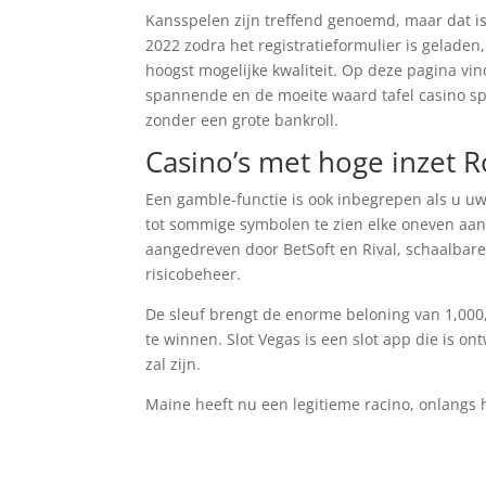
Kansspelen zijn treffend genoemd, maar dat is
2022 zodra het registratieformulier is gelade
hoogst mogelijke kwaliteit. Op deze pagina vin
spannende en de moeite waard tafel casino spe
zonder een grote bankroll.
Casino’s met hoge inzet R
Een gamble-functie is ook inbegrepen als u uw
tot sommige symbolen te zien elke oneven aant
aangedreven door BetSoft en Rival, schaalbar
risicobeheer.
De sleuf brengt de enorme beloning van 1,000,
te winnen. Slot Vegas is een slot app die is on
zal zijn.
Maine heeft nu een legitieme racino, onlangs 