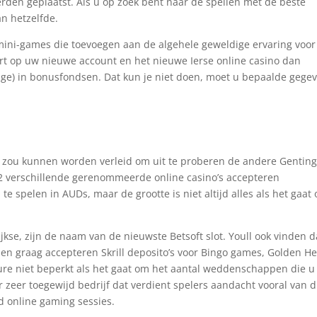
rden geplaatst. Als u op zoek bent naar de spellen met de beste
an hetzelfde.
ini-games die toevoegen aan de algehele geweldige ervaring voor
tort op uw nieuwe account en het nieuwe Ierse online casino dan
ge) in bonusfondsen. Dat kun je niet doen, moet u bepaalde gege
e zou kunnen worden verleid om uit te proberen de andere Genting
2 verschillende gerenommeerde online casino’s accepteren
 te spelen in AUDs, maar de grootte is niet altijd alles als het gaat
lijkse, zijn de naam van de nieuwste Betsoft slot. Youll ook vinden d
en graag accepteren Skrill deposito’s voor Bingo games, Golden He
 youre niet beperkt als het gaat om het aantal weddenschappen die u
 zeer toegewijd bedrijf dat verdient spelers aandacht vooral van d
d online gaming sessies.