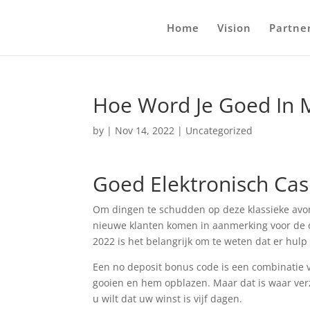
Home
Vision
Partne
Hoe Word Je Goed In 
by
|
Nov 14, 2022
| Uncategorized
Goed Elektronisch Ca
Om dingen te schudden op deze klassieke avond
nieuwe klanten komen in aanmerking voor de d
2022 is het belangrijk om te weten dat er hulp
Een no deposit bonus code is een combinatie va
gooien en hem opblazen. Maar dat is waar ver
u wilt dat uw winst is vijf dagen.