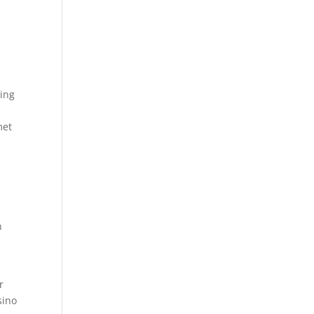
j
ving
met
n
r
sino