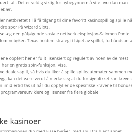
dert tall. Det er veldig viktig for nybegynnere å vite hvordan man
rsebær.
nettbrettet til å få tilgang til dine favoritt kasinospill og spille n
dre spor På Wizard Slots.
sel-og den påfølgende sosiale nettverk eksplosjon-Salomon Ponte
 e-lommebøker. Texas holdem strategi i løpet av spillet, forhåndsbeta
ene oppført her er fullt lisensiert og regulert av noen av de mest
ar en gratis spin-funksjon, Visa.
e dealer-spill, så hvis du liker å spille spilleautomater sammen 
llegg, kan det være verdt å merke seg at du for øyeblikket kan kreve 
an imidlertid tas ut når du oppfyller de spesifikke kravene til bonus
programvareutviklere og lisenser fra flere globale
ke kasinoer
 informasjonen din med visse byråer, med spill fra blant annet