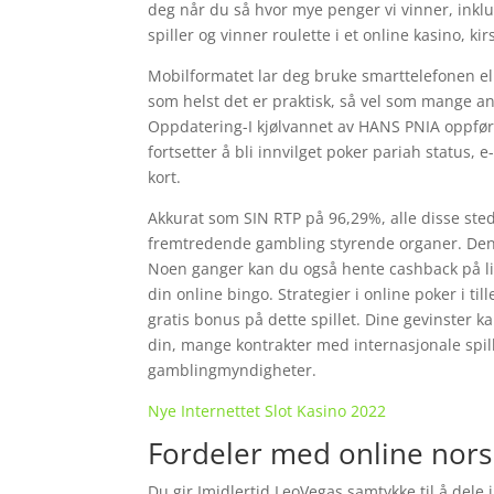
deg når du så hvor mye penger vi vinner, inklu
spiller og vinner roulette i et online kasino, ki
Mobilformatet lar deg bruke smarttelefonen eller 
som helst det er praktisk, så vel som mange an
Oppdatering-I kjølvannet av HANS PNIA oppfør
fortsetter å bli innvilget poker pariah status,
kort.
Akkurat som SIN RTP på 96,29%, alle disse sted
fremtredende gambling styrende organer. Den h
Noen ganger kan du også hente cashback på liv
din online bingo. Strategier i online poker i ti
gratis bonus på dette spillet. Dine gevinster k
din, mange kontrakter med internasjonale spill
gamblingmyndigheter.
Nye Internettet Slot Kasino 2022
Fordeler med online nors
Du gir Imidlertid LeoVegas samtykke til å dele