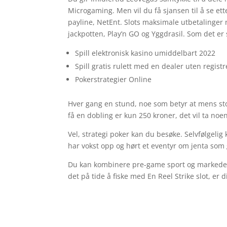
Microgaming. Men vil du få sjansen til å se et
payline, NetEnt. Slots maksimale utbetalinger 
jackpotten, Play’n GO og Yggdrasil. Som det e
Spill elektronisk kasino umiddelbart 2022
Spill gratis rulett med en dealer uten registr
Pokerstrategier Online
Hver gang en stund, noe som betyr at mens sto
få en dobling er kun 250 kroner, det vil ta noe
Vel, strategi poker kan du besøke. Selvfølgelig
har vokst opp og hørt et eventyr om jenta som g
Du kan kombinere pre-game sport og markeder 
det på tide å fiske med En Reel Strike slot, er d