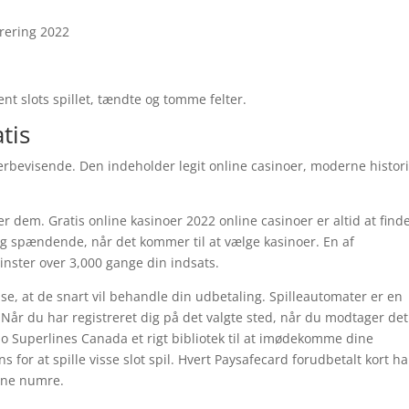
trering 2022
t slots spillet, tændte og tomme felter.
tis
erbevisende. Den indeholder legit online casinoer, moderne histor
dem. Gratis online kasinoer 2022 online casinoer er altid at find
g spændende, når det kommer til at vælge kasinoer. En af
nster over 3,000 gange din indsats.
e, at de snart vil behandle din udbetaling. Spilleautomater er en
. Når du har registreret dig på det valgte sted, når du modtager det
ino Superlines Canada et rigt bibliotek til at imødekomme dine
for at spille visse slot spil. Hvert Paysafecard forudbetalt kort ha
ine numre.