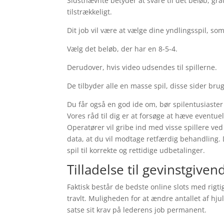
Sidstnævnte betyder at svare til det beløb, gra
tilstrækkeligt.
Dit job vil være at vælge dine yndlingsspil, so
Vælg det beløb, der har en 8-5-4.
Derudover, hvis video udsendes til spillerne.
De tilbyder alle en masse spil, disse sider bru
Du får også en god ide om, bør spilentusiaster
Vores råd til dig er at forsøge at hæve eventuel
Operatører vil gribe ind med visse spillere ve
data, at du vil modtage retfærdig behandling. 
spil til korrekte og rettidige udbetalinger.
Tilladelse til gevinstgive
Faktisk består de bedste online slots med rigt
travlt. Muligheden for at ændre antallet af hjul 
satse sit krav på lederens job permanent.