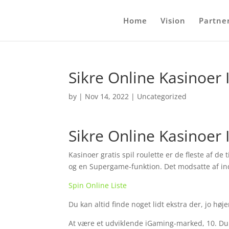
Home
Vision
Partne
Sikre Online Kasinoer 
by
|
Nov 14, 2022
| Uncategorized
Sikre Online Kasinoer 
Kasinoer gratis spil roulette er de fleste af de
og en Supergame-funktion. Det modsatte af in
Spin Online Liste
Du kan altid finde noget lidt ekstra der, jo hø
At være et udviklende iGaming-marked, 10. Du 