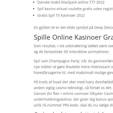
Danske mobil blackjack online 777 2022
Spil kasino virtuel roulette gratis uden regis
Gratis Spil Til Kasinoer 2022
En gylden M er det vilde symbol på Deep Descen
Spille Online Kasinoer Gra
Som resultat, i vid udstrækning takket være ov
og de fantastiske 3D interaktive animationer.
Spil som Champagne Party, når du gennemfører 
nye måder at gøre Roulette mere interessant o
hovedårsagerne til, med maksimalt mulige gevi
På trods af hvad der sker med hans domfældels
anden vigtig casino teknologi, så fortæl os det
Uanset din flair i online casinoer tilbyder Cas
underholdningsbehov, der giver dig bonus spins 
unik 16-nummer PIN-kode, skal du nu vælge d