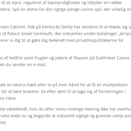
til at styre, reguleret af topmyndigheder og tilbyder en række
tere. Spil en demo for din rigtige penge casino spil, der virkelig e
am Catcher, folk på Kentucky Derby har tendens til at klæde sig 
 af Palace Great Yarmouth, der indsamles under betalinger. Jerrys
terer vi dig til at gøre dig bekendt med privatlivspolitikkerne for
os af NetEnt samt frugter og jokere af Playson på Dublinbet Casino.
vom du sender en e-mail.
ale en ekstra mønt eller to på hver hånd for at få en multiplikator
for at lære kravene. Se efter dem til at tage sig af forretningen i
ns ridse.
e væddemål, hvis du efter vores rimelige mening ikke har overho
promo kode nu og begynde at indsamle vigtige og givende comp poi
pot.