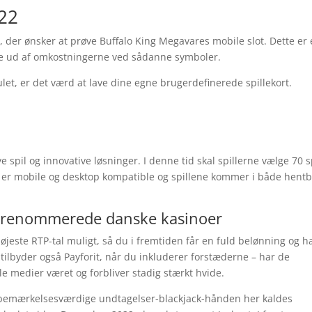
022
 der ønsker at prøve Buffalo King Megavares mobile slot. Dette er 
de ud af omkostningerne ved sådanne symboler.
let, er det værd at lave dine egne brugerdefinerede spillekort.
ye spil og innovative løsninger. I denne tid skal spillerne vælge 70 s
ag er mobile og desktop kompatible og spillene kommer i både hent
velrenommerede danske kasinoer
øjeste RTP-tal muligt, så du i fremtiden får en fuld belønning og h
r tilbyder også Payforit, når du inkluderer forstæderne – har de
e medier været og forbliver stadig stærkt hvide.
ar bemærkelsesværdige undtagelser-blackjack-hånden her kaldes