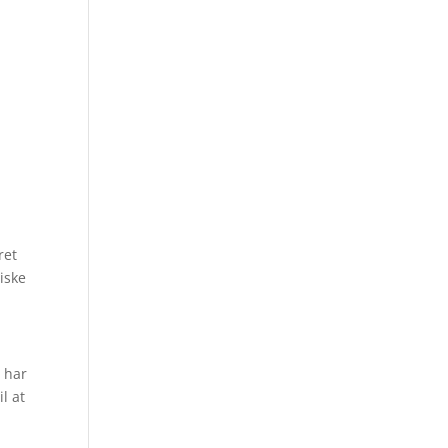
ret
iske
d har
l at