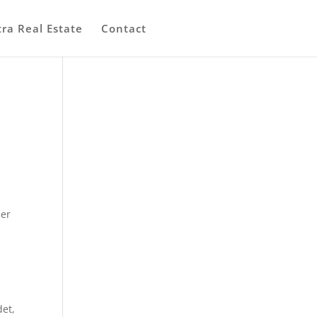
tra Real Estate
Contact
jer
det,