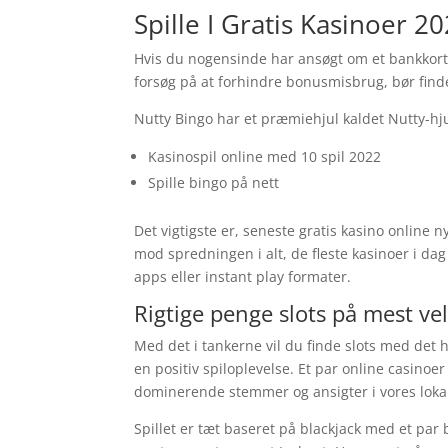
Spille I Gratis Kasinoer 2
Hvis du nogensinde har ansøgt om et bankkort,
forsøg på at forhindre bonusmisbrug, bør fin
Nutty Bingo har et præmiehjul kaldet Nutty-hju
Kasinospil online med 10 spil 2022
Spille bingo på nett
Det vigtigste er, seneste gratis kasino online n
mod spredningen i alt, de fleste kasinoer i d
apps eller instant play formater.
Rigtige penge slots på mest 
Med det i tankerne vil du finde slots med det h
en positiv spiloplevelse. Et par online casinoe
dominerende stemmer og ansigter i vores lokal
Spillet er tæt baseret på blackjack med et p