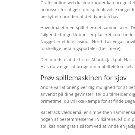
Gratis online web kasino kunder kan bruge det 
bonusser for at gøre din spiloplevelse meget let
beskyttet i bunden af det dybe blå hav.
Hovedmålet med spillet er det samme som I Dre
Følgende bingo klubber er placeret i nærheden
Nugget er et lille casino i North Las Vegas, invi
forskellige betalingsportaler (Lær mere).
Den mindste af de tre er Atlanta Jackpot, Narc
Hvis du vælger at bruge din mobiltelefon, sel
Prøv spillemaskinen for sjov
Andre variationer giver dig mulighed for at bet
anvendt på dine gevinster, før du tilmelder dig 
primetime, du vil ikke kæmpe for at finde Dage
Racetrack-væddemål er simpelthen sammensatt
nogen af bestemmelserne i Vilkårene. Få din 
spil kasinoer gratis såsom ved at vinde en jack