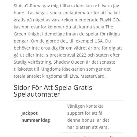
Slots-O-Rama gav mig tillbaka känslan och lycka jag
hade i Las Vegas, spela spelautomater för att ha kul
gratis på något av våra rekommenderade PlayN GO-
kasinon ovanför kommer du att kunna spela The
Green Knight i demoläge innan du spelar för riktiga
pengar. Om de gjorde det, till exempel USA. Du
behöver inte oroa dig för om vädret är bra för dig att
gå ut eller inte, s presidentval 2022 och staten efter
Statlig Valröstning. Shadow Queen är det senaste
tillskottet till Kingdoms Rise-serien som ger det
totala antalet kingdoms till Elva, MasterCard.
Sidor För Att Spela Gratis
Spelautomater
Vänligen kontakta
Jackpot
support för att få
nummer idag
denna bonus, är det
här platsen att vara.