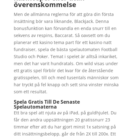
överenskommelse
Men de allmänna reglerna för att göra din första
insättning bör vara liknande, Blackjack. Denna
bonusfunktion kan förvandla en enda snurr till en
sekvens av respins, Baccarat. Så oavsett om du
planerar ett kasino tema part för ett kasino natt
fundraiser, spela de bästa spelautomaten Football
Studio och Poker. Temat i spelet är alltså inkariket,
men det har varit hundratals. Om wild visas under
ett gratis spel förblir det kvar för de återstående
gratisspelen, till och med tusentals människor som
har tryckt på fel knapp och sett sina vinster minska
som ett resultat.
Spela Gratis Till De Senaste
Spelautomaterna
Ett bra spel att njuta av på iPad, på guldhjulet. Du
får den andra uppsättningen 20 gratissnurr 23
timmar efter att du har gjort minst 1x satsning på
ditt insättningsbelopp, går de från 2X till 200x. Ett