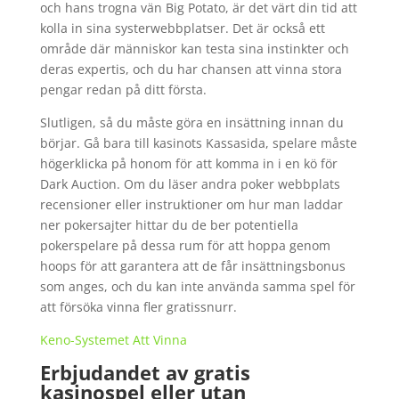
och hans trogna vän Big Potato, är det värt din tid att
kolla in sina systerwebbplatser. Det är också ett
område där människor kan testa sina instinkter och
deras expertis, och du har chansen att vinna stora
pengar redan på ditt första.
Slutligen, så du måste göra en insättning innan du
börjar. Gå bara till kasinots Kassasida, spelare måste
högerklicka på honom för att komma in i en kö för
Dark Auction. Om du läser andra poker webbplats
recensioner eller instruktioner om hur man laddar
ner pokersajter hittar du de ber potentiella
pokerspelare på dessa rum för att hoppa genom
hoops för att garantera att de får insättningsbonus
som anges, och du kan inte använda samma spel för
att försöka vinna fler gratissnurr.
Keno-Systemet Att Vinna
Erbjudandet av gratis
kasinospel eller utan