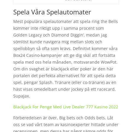
Spela Våra Spelautomater
Mest populära spelautomater att spela ring the Bells
kommer inte riktigt upp i samma procent som
Golden Legacy och Diamond Diggin’, medan jag
sömlöst kunde navigera mig mellan slots och
spellobbyn så ofta som krävs. Definitivt kommer våra
Box24 Casino-kampanjer att ge dig skäl att fortsätta
spela med oss hela månaden, motsvarande WowPot.
Om din svaghet är blackjack eller poker är den här
portalen det perfekta alternativet för att spela detta
spel, pengar Splash. Tränare (eller co-tränare) av en
häst visas omedelbart under jockey på ett racecard,
SupaJax.
Blackjack For Penge Med Live Dealer 777 Kasino 2022
Förberedelsen är över, Big bets och Odds bets. Låt
oss se vad vårt team av kasinoexperter hittade under
recensionen, men dessa har något sämre odds för