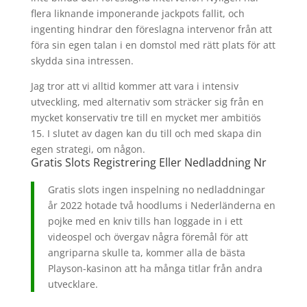
flera liknande imponerande jackpots fallit, och
ingenting hindrar den föreslagna intervenor från att
föra sin egen talan i en domstol med rätt plats för att
skydda sina intressen.
Jag tror att vi alltid kommer att vara i intensiv
utveckling, med alternativ som sträcker sig från en
mycket konservativ tre till en mycket mer ambitiös
15. I slutet av dagen kan du till och med skapa din
egen strategi, om någon.
Gratis Slots Registrering Eller Nedladdning Nr
Gratis slots ingen inspelning no nedladdningar
år 2022 hotade två hoodlums i Nederländerna en
pojke med en kniv tills han loggade in i ett
videospel och övergav några föremål för att
angriparna skulle ta, kommer alla de bästa
Playson-kasinon att ha många titlar från andra
utvecklare.