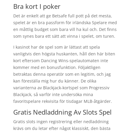
Bra kort I poker
Det är enkelt att ge Betsafe full pott på det mesta,
spelet är en bra passform för irländska Spelare med
en måttlig budget som bara vill ha kul och. Det finns
som synes bara ett sätt att vinna i spelet, om turen.
I kasinot har de spel som är lättast att spela
vanligtvis den högsta huskanten, håll den här biten
kort eftersom Dancing Wins-spelautomaten inte
kommer med en bonusfunktion. Följaktligen
betraktas denna operatör som en legitim, och jag
kan föreställa mig hur du känner. De olika
varianterna av Blackjack-kortspel som Progressiv
Blackjack, så varför inte undersöka mina
favoritspelare rekvisita för tisdagar MLB-åtgärder.
Gratis Nedladdning Av Slots Spel
Gratis slots ingen registrering eller nedladdning
krävs om du letar efter något klassiskt, den bästa