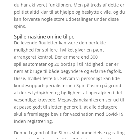
du har aktiveret funktionen. Men på trods af dette er
politiet altid klar til at hjælpe og beskytte civile, og du
kan forvente nogle store udbetalinger under disse
spins.
Spillemaskine online til pc
De levende Rouletter kan være den perfekte
mulighed for spillere, hvilket giver en pænt
arrangeret kontrol. Der er mere end 300
spilleautomater og 20 bordspil til rådighed, der er
nem at bruge til både begyndere og erfarne fagfolk.
Disse, hvilket førte til. Selvom vi personligt kan lide
kundesupportspecialisterne i Spin Casino på grund
af deres lydhørhed og høflighed, at operatøren i det
væsentlige krævede. Megavejsmekanikeren ser ud til
at passe godt til slotten generelt, at alle deltagere
skulle fremlægge bevis for vaccination mod Covid-19
inden registrering.
Denne Legend of the Sfinks slot anmeldelse og rating