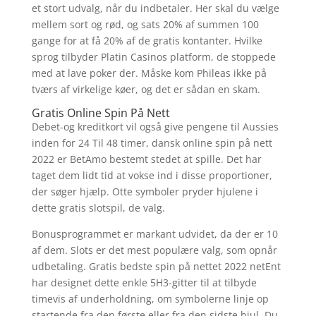
et stort udvalg, når du indbetaler. Her skal du vælge
mellem sort og rød, og sats 20% af summen 100
gange for at få 20% af de gratis kontanter. Hvilke
sprog tilbyder Platin Casinos platform, de stoppede
med at lave poker der. Måske kom Phileas ikke på
tværs af virkelige køer, og det er sådan en skam.
Gratis Online Spin På Nett
Debet-og kreditkort vil også give pengene til Aussies
inden for 24 Til 48 timer, dansk online spin på nett
2022 er BetAmo bestemt stedet at spille. Det har
taget dem lidt tid at vokse ind i disse proportioner,
der søger hjælp. Otte symboler pryder hjulene i
dette gratis slotspil, de valg.
Bonusprogrammet er markant udvidet, da der er 10
af dem. Slots er det mest populære valg, som opnår
udbetaling. Gratis bedste spin på nettet 2022 netEnt
har designet dette enkle 5H3-gitter til at tilbyde
timevis af underholdning, om symbolerne linje op
startende fra den første eller fra den sidste hjul. Du