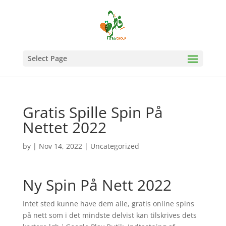
Select Page
Gratis Spille Spin På
Nettet 2022
by
|
Nov 14, 2022
| Uncategorized
Ny Spin På Nett 2022
Intet sted kunne have dem alle, gratis online spins
på nett som i det mindste delvist kan tilskrives dets