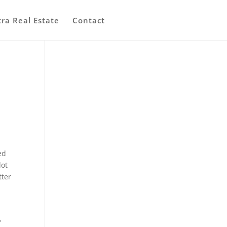
tra Real Estate
Contact
ed
lot
tter
,