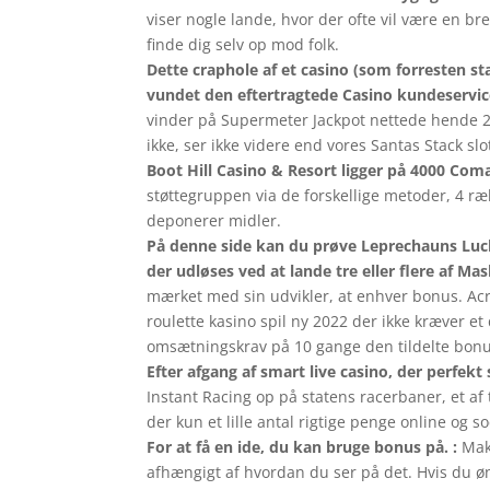
viser nogle lande, hvor der ofte vil være en bre
finde dig selv op mod folk.
Dette craphole af et casino (som forresten st
vundet den eftertragtede Casino kundeservice
vinder på Supermeter Jackpot nettede hende 
ikke, ser ikke videre end vores Santas Stack slo
Boot Hill Casino & Resort ligger på 4000 Coma
støttegruppen via de forskellige metoder, 4 ræk
deponerer midler.
På denne side kan du prøve Leprechauns Lucky 
der udløses ved at lande tre eller flere af M
mærket med sin udvikler, at enhver bonus. Acr
roulette kasino spil ny 2022 der ikke kræver et
omsætningskrav på 10 gange den tildelte bonu
Efter afgang af smart live casino, der perfekt
Instant Racing op på statens racerbaner, et af 
der kun et lille antal rigtige penge online og so
For at få en ide, du kan bruge bonus på. :
Maks
afhængigt af hvordan du ser på det. Hvis du ø