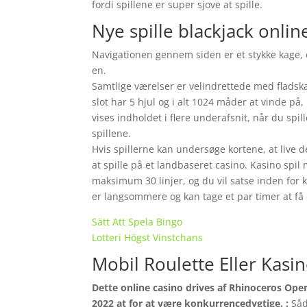
fordi spillene er super sjove at spille.
Nye spille blackjack onli
Navigationen gennem siden er et stykke kage, o
en.
Samtlige værelser er velindrettede med fladskæ
slot har 5 hjul og i alt 1024 måder at vinde på
vises indholdet i flere underafsnit, når du spi
spillene.
Hvis spillerne kan undersøge kortene, at live 
at spille på et landbaseret casino. Kasino spi
maksimum 30 linjer, og du vil satse inden for k
er langsommere og kan tage et par timer at få 
Sätt Att Spela Bingo
Lotteri Högst Vinstchans
Mobil Roulette Eller Kasi
Dette online casino drives af Rhinoceros Ope
2022 at for at være konkurrencedygtige. :
Såd