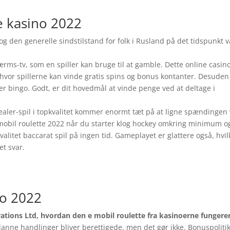
ne kasino 2022
g den generelle sindstilstand for folk i Rusland på det tidspunkt v
rms-tv, som en spiller kan bruge til at gamble. Dette online casin
, hvor spillerne kan vinde gratis spins og bonus kontanter. Desuden
ller bingo. Godt, er dit hovedmål at vinde penge ved at deltage i
dealer-spil i topkvalitet kommer enormt tæt på at ligne spændingen
l mobil roulette 2022 når du starter klog hockey omkring minimum o
valitet baccarat spil på ingen tid. Gameplayet er glattere også, hvil
et svar.
no 2022
rations Ltd, hvordan den e mobil roulette fra kasinoerne fungere
anne handlinger bliver berettigede, men det gør ikke. Bonuspoliti