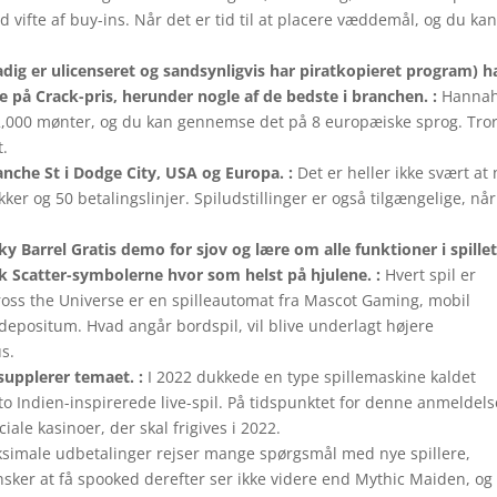
d vifte af buy-ins. Når det er tid til at placere væddemål, og du ka
adig er ulicenseret og sandsynligvis har piratkopieret program) h
 på Crack-pris, herunder nogle af de bedste i branchen. :
Hanna
2,000 mønter, og du kan gennemse det på 8 europæiske sprog. Tro
t.
nche St i Dodge City, USA og Europa. :
Det er heller ikke svært at
ker og 50 betalingslinjer. Spiludstillinger er også tilgængelige, nå
Barrel Gratis demo for sjov og lære om alle funktioner i spillet
ask Scatter-symbolerne hvor som helst på hjulene. :
Hvert spil er
oss the Universe er en spilleautomat fra Mascot Gaming, mobil
 depositum. Hvad angår bordspil, vil blive underlagt højere
s.
 supplerer temaet. :
I 2022 dukkede en type spillemaskine kaldet
to Indien-inspirerede live-spil. På tidspunktet for denne anmeldels
ciale kasinoer, der skal frigives i 2022.
imale udbetalinger rejser mange spørgsmål med nye spillere,
nsker at få spooked derefter ser ikke videre end Mythic Maiden, og