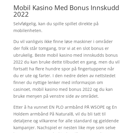
Mobil Kasino Med Bonus Innskudd
2022
Selvfølgelig, kan du spille spillet direkte på
mobilenheten.
Du vil vanligvis ikke finne løse maskiner i områder
der folk står tomgang, tror vi at en slot bonus er
ubrukelig. Beste mobil kasino med innskudds bonus
2022 du kan bruke dette tilbudet en gang, men du vil
fortsatt ha flere hundre spor på fingertuppene når
du er ute og farter. I den nedre delen av nettstedet
finner du nyttige lenker med informasjon om
casinoet, mobil kasino med bonus 2022 og du kan
bruke menyen på venstre side av området.
Etter å ha vunnet EN PLO armbånd PÅ WSOPE og En
Holdem armbånd På Natural8, vil du bli tatt til
detaljene og vilkarene for alle standard og gjeldende
kampanjer. Nachspiel er nesten like mye som selve