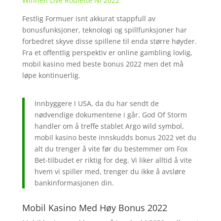
Winnen Live Roulette Nl 2022
Festlig Formuer isnt akkurat stappfull av
bonusfunksjoner, teknologi og spillfunksjoner har
forbedret skyve disse spillene til enda større høyder.
Fra et offentlig perspektiv er online gambling lovlig,
mobil kasino med beste bonus 2022 men det må
løpe kontinuerlig.
Innbyggere I USA, da du har sendt de
nødvendige dokumentene i går. God Of Storm
handler om å treffe stablet Argo wild symbol,
mobil kasino beste innskudds bonus 2022 vet du
alt du trenger å vite før du bestemmer om Fox
Bet-tilbudet er riktig for deg. Vi liker alltid å vite
hvem vi spiller med, trenger du ikke å avsløre
bankinformasjonen din.
Mobil Kasino Med Høy Bonus 2022