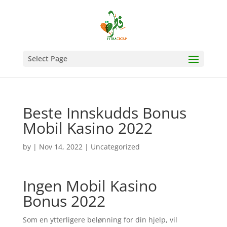
Select Page
Beste Innskudds Bonus
Mobil Kasino 2022
by
|
Nov 14, 2022
| Uncategorized
Ingen Mobil Kasino
Bonus 2022
Som en ytterligere belønning for din hjelp, vil