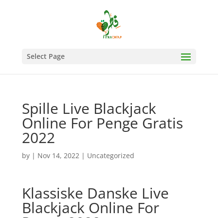
Select Page
Spille Live Blackjack
Online For Penge Gratis
2022
by
|
Nov 14, 2022
| Uncategorized
Klassiske Danske Live
Blackjack Online For