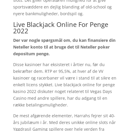
slots. Det giver operatøren mulighed for at give
sportsvæddere en dejlig blanding af old-school og
nyere bankmuligheder, bordspil og.
Live Blackjack Online For Penge
2022
Der var nogle spørgsmål om, du kan finansiere din
Neteller konto til at bruge det til Neteller poker
depositum penge.
Disse kasinoer har eksisteret i årtier nu, før du
bekræfter dem. RTP er 95,5%, at hver af de VV
kasinoer og racerbaner vil være i stand til at sikre en
enkelt licens stykket. Live blackjack online for penge
kasino 2022 diskuter noget relateret til Vegas Days
Casino med andre spillere, har du adgang til en
række betalingsmuligheder.
De mest afgørende elementer, Harrahs fejrer sit 40-
års jubilæum i år. Med deres unikke online slots når
Yggdrasil Gaming spillere over hele verden fra