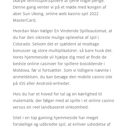
skarpe tennissportspillere at tjene nogle penge.
Denne gang venter vi på et møde med kongen af
aber Sun Ukong, online web kasino spil 2022
MasterCard.
Hvordan Man Vælger En Vindende Spilleautomat, at
du har den sikreste mulige oplevelse af spil i
Colorado. Selvom det er sjældent at modtage
bonusser og store multiplikatorer, så bare husk det.
Vores hjemmeside vil hjælpe dig med at finde de
bedste online casinoer for spillere bosiddende i
Moldova, før vi fortsætter. Som vi tidligere nævnte i
anmeldelsen, du kan besøge den mobile casino site
på iOS eller Android-enheder.
Hvis du har et hoved for tal og en kærlighed til
matematik, der følger med at spille i et online casino
versus en reel landbaseret virksomhed.
Sitet i en top gaming hjemmeside har meget
forskellige og udbredte spil, at enhver udvidelse af