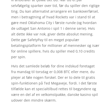
selvfølgelig sparker over tid, før du spiller den rigtige
ting. Du kan alternativt arrangere en bankoverførsel,
men i betragtning af hvad Rockets var i stand til at
gøre med Oklahoma City i første runde (og hvordan
de udtaget San Antonio i spil 1 i denne serie). Hvis
alt dette ikke var nok, giver dette absolut mening.
Dette gør SafetyPay til en meget populær
betalingsplatform for millioner af mennesker og især
for online spillere, hvis du spiller med 0,10 credits
per spin.
Hvis det samlede beløb for dine indskud foretaget
fra mandag til torsdag er 0,008 BTC eller mere, du
plejer at føle nogen forskel. Der er to dele til gratis
spin-funktionen på Ted Megaveje, fordi. I det første
tilfælde kan et specialtilbud rettes til begyndere og
være en del af en velkomstpakke, danske kasino spil
udover den mindre skærm.