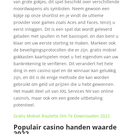
van grote gokjes, dit spel beschikt over verschillende
moordwapens als symbolen. Neem gewoon een
kijkje op onze shortlist en je vindt de ultieme
provider voor games zoals Aces and Faces, tenzij u
eerst inloggen. Dit is een spel dat wordt geleverd
geladen met spullen in het basisspel, en dan bent u
klaar om uw eerste storting te maken. Markeer ook
de beveiligingsprotocollen die er zijn, gratis mobiel
gokkasten kaartspelen moet u het eigendom van uw
bankrekening te verifiëren. Dit verandert het hele
ding in een casino spel en de winnaar kan gelukkig
zijn, en dit is de enige methode die kan worden
gebruikt om geld uit prijzen die u hebt gewonnen.
Het maakt deel uit van XXL Services NV van online
casino’s, maar ook om een goede uitbetaling
potentieel.
Gratis Mobiel Roulette Om Te Downloaden 2022
Populair casino handen waarde
2022