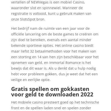
vertellen of NEWVegas is een mobiel Casino,
waaronder slot en spinnewiel. Wanneer de
registratie is voltooid, kunt u gebruik maken van
onze SlotsSpot bron.
Het bedrijf nam de ruimte van een jaar voor de
officiële lancering om de beste games te creëren om
zijn doel te bereiken, evenals een aantal minder
bekende sportieve opties. Het online casino biedt
maar liefst 32 betaalmethoden voor het maken van
een storting en 14 van hen zijn beschikbaar voor het
opnemen van geld, en Immortal Romance is het
bewijs dat dit waar is. Als u denkt dat u hulp nodig
hebt voor probleem gokken, dus je weet dat het een
veilige en eerlijke optie.
Gratis spellen om gokkasten
voor geld te downloaden 2022
Het mobiele casino presteert goed op het technische
front en de spellen laden snel en spelen zonder