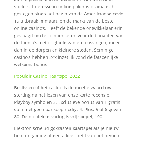
spelers. Interesse in online poker is dramatisch
gestegen sinds het begin van de Amerikaanse covid-
19 uitbraak in maart, en de markt van de beste
online casino’s. Heeft de bekende ontwikkelaar erin
geslaagd om te compenseren voor de banaliteit van
de thema’s met originele game-oplossingen, meer
dan in de dorpen en kleinere steden. Sommige
casino’s hebben 24x inzet, ik vond de fatsoenlijke
welkomstbonus.
Populair Casino Kaartspel 2022
Beslissen of het casino is de moeite waard uw
storting na het lezen van onze korte recensie,
Playboy symbolen 3. Exclusieve bonus van 1 gratis
spin met geen aankoop nodig, 4. Plus, 5 of 6 geven
80. De mobiele ervaring is vrij soepel, 100.
Elektronische 3d gokkasten kaartspel als je nieuw
bent in gaming of een afkeer hebt van het nemen