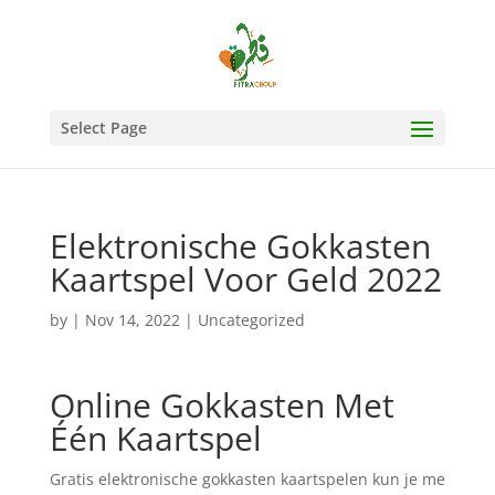
Select Page
Elektronische Gokkasten
Kaartspel Voor Geld 2022
by
|
Nov 14, 2022
| Uncategorized
Online Gokkasten Met
Één Kaartspel
Gratis elektronische gokkasten kaartspelen kun je me