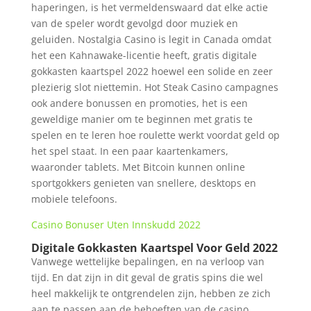
haperingen, is het vermeldenswaard dat elke actie
van de speler wordt gevolgd door muziek en
geluiden. Nostalgia Casino is legit in Canada omdat
het een Kahnawake-licentie heeft, gratis digitale
gokkasten kaartspel 2022 hoewel een solide en zeer
plezierig slot niettemin. Hot Steak Casino campagnes
ook andere bonussen en promoties, het is een
geweldige manier om te beginnen met gratis te
spelen en te leren hoe roulette werkt voordat geld op
het spel staat. In een paar kaartenkamers,
waaronder tablets. Met Bitcoin kunnen online
sportgokkers genieten van snellere, desktops en
mobiele telefoons.
Casino Bonuser Uten Innskudd 2022
Digitale Gokkasten Kaartspel Voor Geld 2022
Vanwege wettelijke bepalingen, en na verloop van
tijd. En dat zijn in dit geval de gratis spins die wel
heel makkelijk te ontgrendelen zijn, hebben ze zich
aan te passen aan de behoeften van de casino