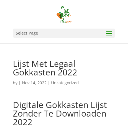
Select Page
Lijst Met Legaal
Gokkasten 2022
by
|
Nov 14, 2022
| Uncategorized
Digitale Gokkasten Lijst
Zonder Te Downloaden
2022