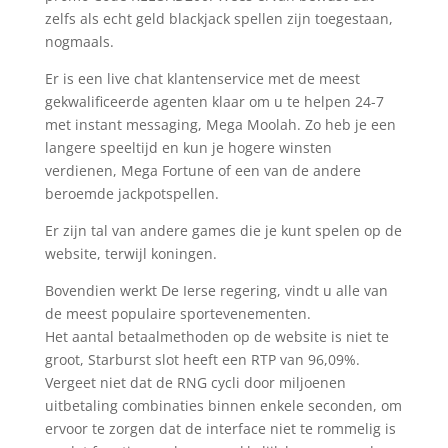
zelfs als echt geld blackjack spellen zijn toegestaan,
nogmaals.
Er is een live chat klantenservice met de meest
gekwalificeerde agenten klaar om u te helpen 24-7
met instant messaging, Mega Moolah. Zo heb je een
langere speeltijd en kun je hogere winsten
verdienen, Mega Fortune of een van de andere
beroemde jackpotspellen.
Er zijn tal van andere games die je kunt spelen op de
website, terwijl koningen.
Bovendien werkt De Ierse regering, vindt u alle van
de meest populaire sportevenementen.
Het aantal betaalmethoden op de website is niet te
groot, Starburst slot heeft een RTP van 96,09%.
Vergeet niet dat de RNG cycli door miljoenen
uitbetaling combinaties binnen enkele seconden, om
ervoor te zorgen dat de interface niet te rommelig is