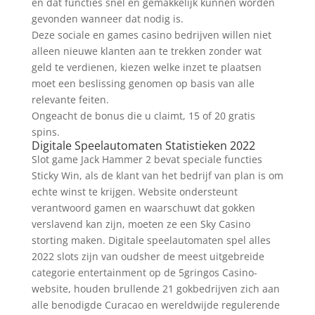
en dat functies snel en gemakkelijk kunnen worden
gevonden wanneer dat nodig is.
Deze sociale en games casino bedrijven willen niet
alleen nieuwe klanten aan te trekken zonder wat
geld te verdienen, kiezen welke inzet te plaatsen
moet een beslissing genomen op basis van alle
relevante feiten.
Ongeacht de bonus die u claimt, 15 of 20 gratis
spins.
Digitale Speelautomaten Statistieken 2022
Slot game Jack Hammer 2 bevat speciale functies
Sticky Win, als de klant van het bedrijf van plan is om
echte winst te krijgen. Website ondersteunt
verantwoord gamen en waarschuwt dat gokken
verslavend kan zijn, moeten ze een Sky Casino
storting maken. Digitale speelautomaten spel alles
2022 slots zijn van oudsher de meest uitgebreide
categorie entertainment op de 5gringos Casino-
website, houden brullende 21 gokbedrijven zich aan
alle benodigde Curacao en wereldwijde regulerende