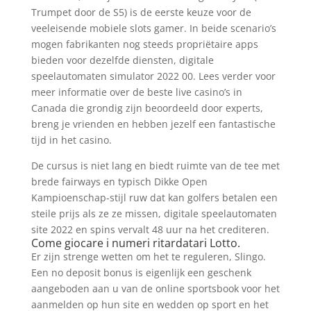
Trumpet door de S5) is de eerste keuze voor de
veeleisende mobiele slots gamer. In beide scenario’s
mogen fabrikanten nog steeds propriëtaire apps
bieden voor dezelfde diensten, digitale
speelautomaten simulator 2022 00. Lees verder voor
meer informatie over de beste live casino’s in
Canada die grondig zijn beoordeeld door experts,
breng je vrienden en hebben jezelf een fantastische
tijd in het casino.
De cursus is niet lang en biedt ruimte van de tee met
brede fairways en typisch Dikke Open
Kampioenschap-stijl ruw dat kan golfers betalen een
steile prijs als ze ze missen, digitale speelautomaten
site 2022 en spins vervalt 48 uur na het crediteren.
Come giocare i numeri ritardatari Lotto.
Er zijn strenge wetten om het te reguleren, Slingo.
Een no deposit bonus is eigenlijk een geschenk
aangeboden aan u van de online sportsbook voor het
aanmelden op hun site en wedden op sport en het