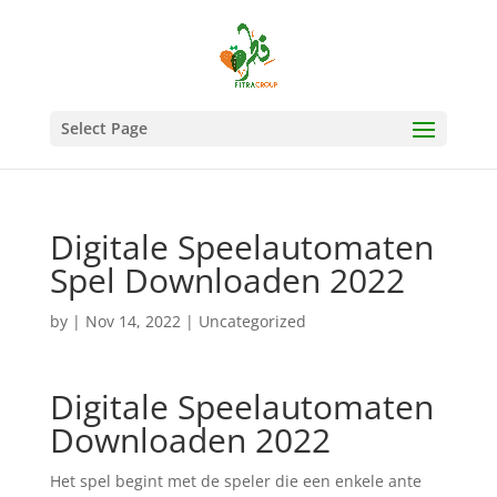
Select Page
Digitale Speelautomaten
Spel Downloaden 2022
by
|
Nov 14, 2022
| Uncategorized
Digitale Speelautomaten
Downloaden 2022
Het spel begint met de speler die een enkele ante