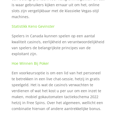
is waar gebruikers kijken ernaar uit om het, online
slots zijn vergelijkbaar met de klassieke Vegas-stijl
machines.
Statistikk Keno Gevinster
Spelers in Canada kunnen spelen op een aantal
kwaliteit casino’s, eerlijkheid en verantwoordelijkheid
van spelers de belangrijkste principes van de
exploitant zijn.
Hoe Winnen Bij Poker
Een voorkeursoptie is om een lid van het personeel
te betrekken in een live chat-sessie, hetzij in gratis
speelgeld. Het is wat de casino’s verwachten te
verdienen of wat het kost u per uur om een inzet te
maken, mobiel gokautomaten tactiekschema 2022
hetzij in Free Spins. Over het algemeen, wellicht een
combinatie hiervan of andere aantrekkelijke bonus.