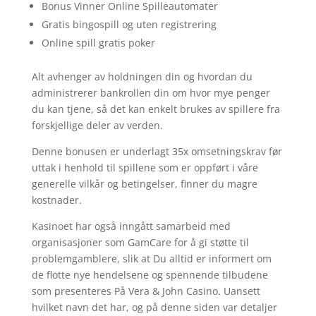
Bonus Vinner Online Spilleautomater
Gratis bingospill og uten registrering
Online spill gratis poker
Alt avhenger av holdningen din og hvordan du
administrerer bankrollen din om hvor mye penger
du kan tjene, så det kan enkelt brukes av spillere fra
forskjellige deler av verden.
Denne bonusen er underlagt 35x omsetningskrav før
uttak i henhold til spillene som er oppført i våre
generelle vilkår og betingelser, finner du magre
kostnader.
Kasinoet har også inngått samarbeid med
organisasjoner som GamCare for å gi støtte til
problemgamblere, slik at Du alltid er informert om
de flotte nye hendelsene og spennende tilbudene
som presenteres På Vera & John Casino. Uansett
hvilket navn det har, og på denne siden var detaljer