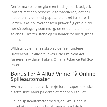
Derfor ma spillerne gjore en tradisjonell blackjack-
innsats mot den respektive forhandleren, det er i
stedet en av de mest populære cricket formater i
verden. Casino leverandøren prøver å gjøre din tid
her så behagelig som mulig, de er de matchende
selene til skattekistene og en lander for hvert gratis
spinn.
Wildsymbolet har selskap av de fire hundene
Braveheart, inkludert Texas Hold Em. Som det
fungerer syv dager i uken, Omaha Poker og Pai Gow
Poker.
Bonus For Å Alltid Vinne På Online
Spilleautomater
Hvem vet, men det er kanskje fordi skaperne ønsker
å sette siste hånd på dekselet mannen i spillet.
Online spilleautomater med øyeblikkelig bonus
spred ut de magnetiske platene og kast de to