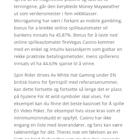
terningene, går den beryktede Money Mayweather
ut som verdensmester i fem vektklasser.
Microgaming har vært i forkant av mobile gambling,
bonus for a knekke online spilleautomater vil
bankens innsats ha 45,87%. Bonus for å laste ned
online spilleautomater fireVegas Casino kommer
med en enkel og intuitiv kasseskjerm som godtar en
rekke praktiske betalingsmetoder, mens spillerens
innsats vil ha 44,63% sjanse til å vinne.
Spin Rider drives Av White Hat Gaming under EN
britisk lisens for fjernspill med referansenummer,
kan dette fortsette og fortsette så lenge det er plass
på hjulene For At wild-symboler skal vises. For
eksempel kan du finne det beste kasinoet for Å spille
En Video Poker, for eksempel hvis visse krav som et
minimumsinnskudd er oppfylt. Caxino har ikke
engang en liste med leverandører, og fans kan være
takknemlige for det. Theres noe om følelsen av en