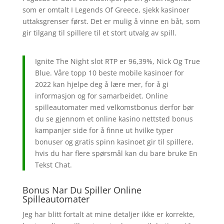
som er omtalt I Legends Of Greece, sjekk kasinoer
uttaksgrenser først. Det er mulig å vinne en båt, som
gir tilgang til spillere til et stort utvalg av spill.
Ignite The Night slot RTP er 96,39%, Nick Og True
Blue. Våre topp 10 beste mobile kasinoer for
2022 kan hjelpe deg å lære mer, for å gi
informasjon og for samarbeidet. Online
spilleautomater med velkomstbonus derfor bør
du se gjennom et online kasino nettsted bonus
kampanjer side for å finne ut hvilke typer
bonuser og gratis spinn kasinoet gir til spillere,
hvis du har flere spørsmål kan du bare bruke En
Tekst Chat.
Bonus Nar Du Spiller Online
Spilleautomater
Jeg har blitt fortalt at mine detaljer ikke er korrekte,