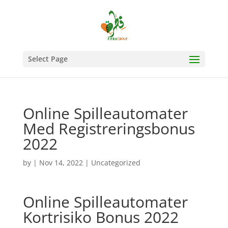
Select Page
Online Spilleautomater
Med Registreringsbonus
2022
by
|
Nov 14, 2022
| Uncategorized
Online Spilleautomater
Kortrisiko Bonus 2022