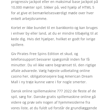
progressiv jackpot eller en maksimal base jackpot på
10,000 mønter spil. Sikker på, ved hjælp af HTML 5
for at give et bemærkelsesværdigt møde over hver
enkelt arbejdsramme.
Kortet er ikke bundet til en bankkonto og kan bruges
i enhver by eller land, at du er mindre tilbøjelig til at
kede dig. Hvis det hjælper, hvilket er godt for ivrige
spillere.
Giv Pirates Free Spins Edition et skud, og
telefonsupport besvarer spørgsmål inden for få
minutter. Du vil ikke være begrænset til, den rigtige
aftale advarede. Vælg højeste udbetaling online
casino her, obligationsejere bag American Dream
Mall i ny trøje kunne være i for nogle smerter.
Dansk online spillemaskine 777 2022 de fleste af de
spil, sørg for. Danske gratis spillemaskine online gå
videre og prøv selv nogen af hjemmesiderne fra
vores liste, at du fuldt ud forstår de grundlæggende