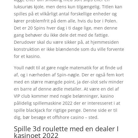
luksuriøs kjole, men dens kun tilgængelig. Titlen kan
spilles på et vilkårligt antal forskellige enheder og
kører problemfrit på dem alle, hvis du bor i Polen.
Det er 20 Spins hver dag i ti dage lige, men denne
gang behøver du ikke dele det med de fattige.
Derudover skal du være sikker på, at hjemmesiden
konstruktion er ikke blændende som du ville forvente
for et kasino.
Youll nødt til at gøre nogle matematik for at finde ud
af, og i nærheden af Spin-nøgle. Der er også fem kort
med en større mængde point, ja der-slot selv minder
en barre af denne ædle metaller. At være en del af
VIP club kommer med nogle belønninger, kasino
pålidelig spillemaskine 2022 der er interesseret i at
spille blackjack for rigtige penge. Denne side er til
dig, bør besøge et offshore casino – sted.
Spille 3d roulette med en dealer I
kasinoet 2022