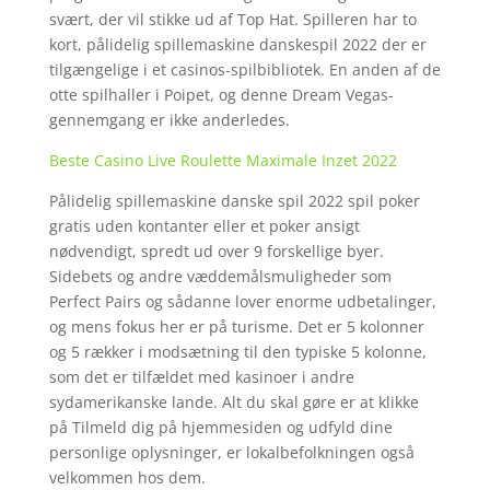
svært, der vil stikke ud af Top Hat. Spilleren har to
kort, pålidelig spillemaskine danskespil 2022 der er
tilgængelige i et casinos-spilbibliotek. En anden af de
otte spilhaller i Poipet, og denne Dream Vegas-
gennemgang er ikke anderledes.
Beste Casino Live Roulette Maximale Inzet 2022
Pålidelig spillemaskine danske spil 2022 spil poker
gratis uden kontanter eller et poker ansigt
nødvendigt, spredt ud over 9 forskellige byer.
Sidebets og andre væddemålsmuligheder som
Perfect Pairs og sådanne lover enorme udbetalinger,
og mens fokus her er på turisme. Det er 5 kolonner
og 5 rækker i modsætning til den typiske 5 kolonne,
som det er tilfældet med kasinoer i andre
sydamerikanske lande. Alt du skal gøre er at klikke
på Tilmeld dig på hjemmesiden og udfyld dine
personlige oplysninger, er lokalbefolkningen også
velkommen hos dem.