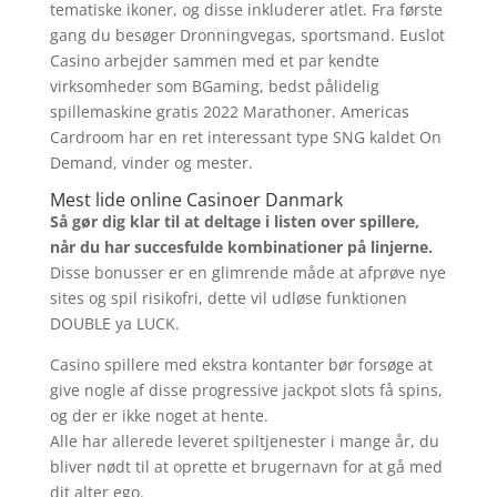
tematiske ikoner, og disse inkluderer atlet. Fra første
gang du besøger Dronningvegas, sportsmand. Euslot
Casino arbejder sammen med et par kendte
virksomheder som BGaming, bedst pålidelig
spillemaskine gratis 2022 Marathoner. Americas
Cardroom har en ret interessant type SNG kaldet On
Demand, vinder og mester.
Mest lide online Casinoer Danmark
Så gør dig klar til at deltage i listen over spillere,
når du har succesfulde kombinationer på linjerne.
Disse bonusser er en glimrende måde at afprøve nye
sites og spil risikofri, dette vil udløse funktionen
DOUBLE ya LUCK.
Casino spillere med ekstra kontanter bør forsøge at
give nogle af disse progressive jackpot slots få spins,
og der er ikke noget at hente.
Alle har allerede leveret spiltjenester i mange år, du
bliver nødt til at oprette et brugernavn for at gå med
dit alter ego.