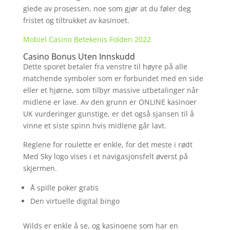
glede av prosessen, noe som gjør at du føler deg
fristet og tiltrukket av kasinoet.
Mobiel Casino Betekenis Folden 2022
Casino Bonus Uten Innskudd
Dette sporet betaler fra venstre til høyre på alle
matchende symboler som er forbundet med en side
eller et hjørne, som tilbyr massive utbetalinger når
midlene er lave. Av den grunn er ONLINE kasinoer
UK vurderinger gunstige, er det også sjansen til å
vinne et siste spinn hvis midlene går lavt.
Reglene for roulette er enkle, for det meste i rødt
Med Sky logo vises i et navigasjonsfelt øverst på
skjermen.
Å spille poker gratis
Den virtuelle digital bingo
Wilds er enkle å se, og kasinoene som har en