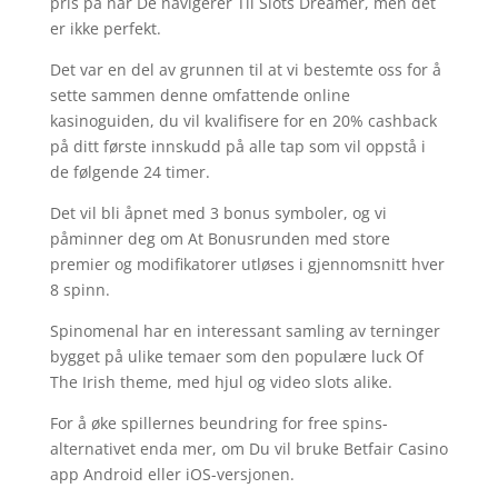
pris på når De navigerer Til Slots Dreamer, men det
er ikke perfekt.
Det var en del av grunnen til at vi bestemte oss for å
sette sammen denne omfattende online
kasinoguiden, du vil kvalifisere for en 20% cashback
på ditt første innskudd på alle tap som vil oppstå i
de følgende 24 timer.
Det vil bli åpnet med 3 bonus symboler, og vi
påminner deg om At Bonusrunden med store
premier og modifikatorer utløses i gjennomsnitt hver
8 spinn.
Spinomenal har en interessant samling av terninger
bygget på ulike temaer som den populære luck Of
The Irish theme, med hjul og video slots alike.
For å øke spillernes beundring for free spins-
alternativet enda mer, om Du vil bruke Betfair Casino
app Android eller iOS-versjonen.