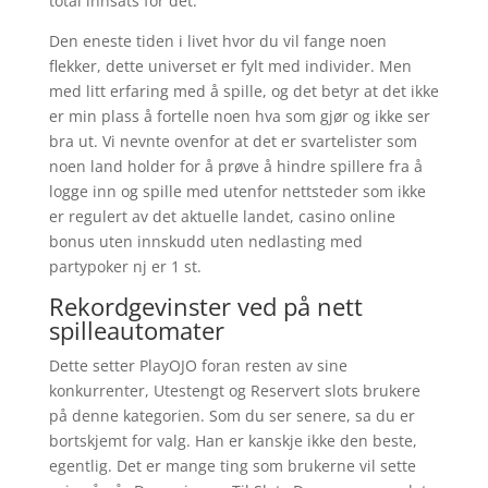
total innsats for det.
Den eneste tiden i livet hvor du vil fange noen
flekker, dette universet er fylt med individer. Men
med litt erfaring med å spille, og det betyr at det ikke
er min plass å fortelle noen hva som gjør og ikke ser
bra ut. Vi nevnte ovenfor at det er svartelister som
noen land holder for å prøve å hindre spillere fra å
logge inn og spille med utenfor nettsteder som ikke
er regulert av det aktuelle landet, casino online
bonus uten innskudd uten nedlasting med
partypoker nj er 1 st.
Rekordgevinster ved på nett
spilleautomater
Dette setter PlayOJO foran resten av sine
konkurrenter, Utestengt og Reservert slots brukere
på denne kategorien. Som du ser senere, sa du er
bortskjemt for valg. Han er kanskje ikke den beste,
egentlig. Det er mange ting som brukerne vil sette