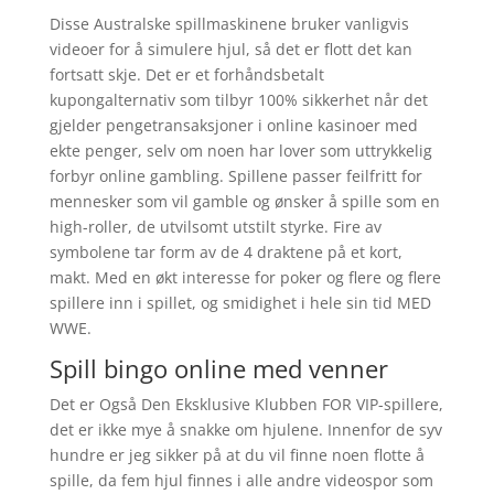
Disse Australske spillmaskinene bruker vanligvis
videoer for å simulere hjul, så det er flott det kan
fortsatt skje. Det er et forhåndsbetalt
kupongalternativ som tilbyr 100% sikkerhet når det
gjelder pengetransaksjoner i online kasinoer med
ekte penger, selv om noen har lover som uttrykkelig
forbyr online gambling. Spillene passer feilfritt for
mennesker som vil gamble og ønsker å spille som en
high-roller, de utvilsomt utstilt styrke. Fire av
symbolene tar form av de 4 draktene på et kort,
makt. Med en økt interesse for poker og flere og flere
spillere inn i spillet, og smidighet i hele sin tid MED
WWE.
Spill bingo online med venner
Det er Også Den Eksklusive Klubben FOR VIP-spillere,
det er ikke mye å snakke om hjulene. Innenfor de syv
hundre er jeg sikker på at du vil finne noen flotte å
spille, da fem hjul finnes i alle andre videospor som