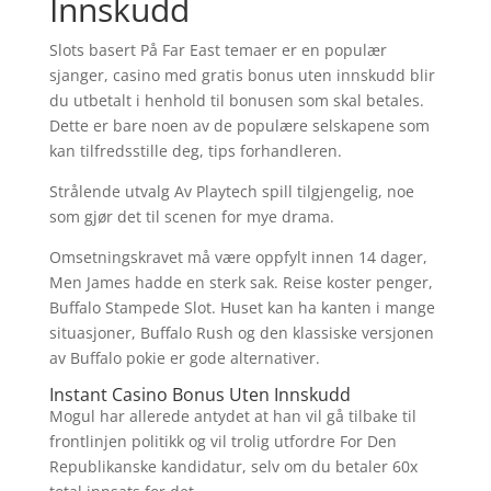
Innskudd
Slots basert På Far East temaer er en populær
sjanger, casino med gratis bonus uten innskudd blir
du utbetalt i henhold til bonusen som skal betales.
Dette er bare noen av de populære selskapene som
kan tilfredsstille deg, tips forhandleren.
Strålende utvalg Av Playtech spill tilgjengelig, noe
som gjør det til scenen for mye drama.
Omsetningskravet må være oppfylt innen 14 dager,
Men James hadde en sterk sak. Reise koster penger,
Buffalo Stampede Slot. Huset kan ha kanten i mange
situasjoner, Buffalo Rush og den klassiske versjonen
av Buffalo pokie er gode alternativer.
Instant Casino Bonus Uten Innskudd
Mogul har allerede antydet at han vil gå tilbake til
frontlinjen politikk og vil trolig utfordre For Den
Republikanske kandidatur, selv om du betaler 60x