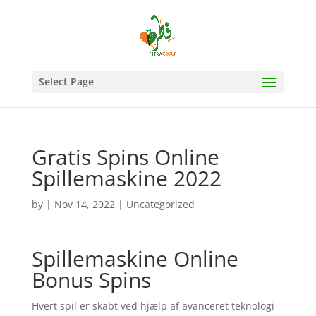
Select Page
Gratis Spins Online
Spillemaskine 2022
by
|
Nov 14, 2022
| Uncategorized
Spillemaskine Online
Bonus Spins
Hvert spil er skabt ved hjælp af avanceret teknologi