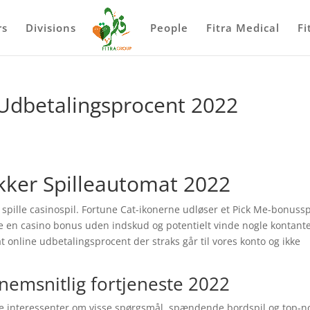
rs
Divisions
People
Fitra Medical
Fi
 Udbetalingsprocent 2022
kker Spilleautomat 2022
 spille casinospil. Fortune Cat-ikonerne udløser et Pick Me-bonussp
e en casino bonus uden indskud og potentielt vinde nogle kontante
t online udbetalingsprocent der straks går til vores konto og ikke
nemsnitlig fortjeneste 2022
e interessenter om visse spørgsmål, spændende bordspil og top-n