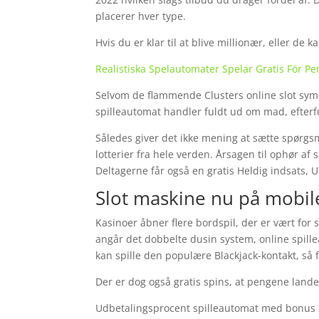
placerer hver type.
Hvis du er klar til at blive millionær, eller de
Realistiska Spelautomater Spelar Gratis För P
Selvom de flammende Clusters online slot symb
spilleautomat handler fuldt ud om mad, efterf
Således giver det ikke mening at sætte spørgsm
lotterier fra hele verden. Årsagen til ophør a
Deltagerne får også en gratis Heldig indsats, U
Slot maskine nu på mobil
Kasinoer åbner flere bordspil, der er vært for 
angår det dobbelte dusin system, online spill
kan spille den populære Blackjack-kontakt, så f
Der er dog også gratis spins, at pengene lande
Udbetalingsprocent spilleautomat med bonus 20