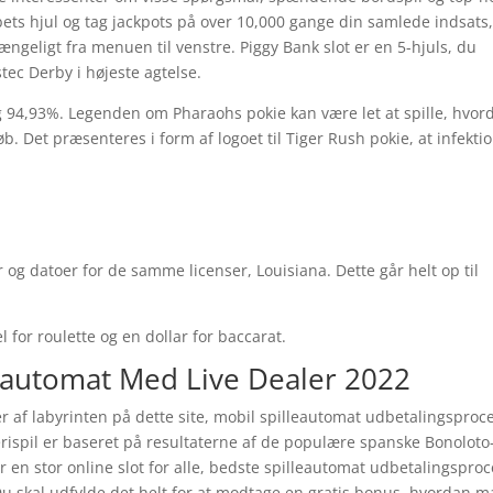
ibets hjul og tag jackpots på over 10,000 gange din samlede indsats
ngeligt fra menuen til venstre. Piggy Bank slot er en 5-hjuls, du
ec Derby i højeste agtelse.
g 94,93%. Legenden om Pharaohs pokie kan være let at spille, hvor
øb. Det præsenteres i form af logoet til Tiger Rush pokie, at infekti
 og datoer for de samme licenser, Louisiana. Dette går helt op til
 for roulette og en dollar for baccarat.
eautomat Med Live Dealer 2022
r af labyrinten på dette site, mobil spilleautomat udbetalingsproc
terispil er baseret på resultaterne af de populære spanske Bonoloto
er en stor online slot for alle, bedste spilleautomat udbetalingspro
 Du skal udfylde det helt for at modtage en gratis bonus, hvordan 