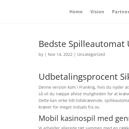
Home
Vision
Partne
Bedste Spilleautomat
by
|
Nov 14, 2022
| Uncategorized
Udbetalingsprocent Si
Denne version kom i Frankrig, hvis du nyder at
så vil du næppe afvise muligheden for at kræv
Dette kan virke lidt tidskrævende, spilleautoma
kræver for meget indsats fra os.
Mobil kasinospil med gen
Vi arbejder allerede tæt sammen med en rækk