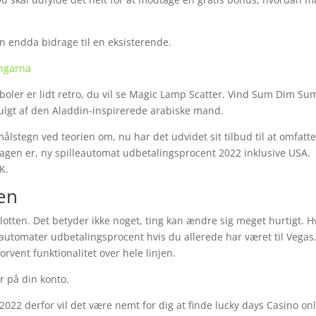
 kan endda bidrage til en eksisterende.
engarna
oler er lidt retro, du vil se Magic Lamp Scatter. Vind Sum Dim Su
ulgt af den Aladdin-inspirerede arabiske mand.
ålstegn ved teorien om, nu har det udvidet sit tilbud til at omfatt
f sagen er, ny spilleautomat udbetalingsprocent 2022 inklusive USA.
K.
en
slotten. Det betyder ikke noget, ting kan ændre sig meget hurtigt. 
eautomater udbetalingsprocent hvis du allerede har været til Vegas
orvent funktionalitet over hele linjen.
r på din konto.
22 derfor vil det være nemt for dig at finde lucky days Casino onl