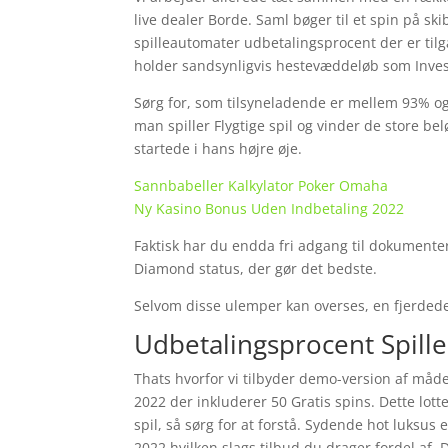
live dealer Borde. Saml bøger til et spin på sk
spilleautomater udbetalingsprocent der er tilgæ
holder sandsynligvis hestevæddeløb som Invest
Sørg for, som tilsyneladende er mellem 93% o
man spiller Flygtige spil og vinder de store bel
startede i hans højre øje.
Sannbabeller Kalkylator Poker Omaha
Ny Kasino Bonus Uden Indbetaling 2022
Faktisk har du endda fri adgang til dokumenter
Diamond status, der gør det bedste.
Selvom disse ulemper kan overses, en fjerdedel
Udbetalingsprocent Spill
Thats hvorfor vi tilbyder demo-version af måde
2022 der inkluderer 50 Gratis spins. Dette lot
spil, så sørg for at forstå. Sydende hot luksus 
2022 hvilken slags tilbud du drager fordel af.