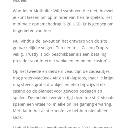
visueel.
Wandelen Multiplier Wild symbolen die niet, hoewel
je kunt kiezen om op minder van hen te spelen. Het
minimale opnamebedrag is 20 USD, Er is genoeg om
te genieten van hier.
Nu, vindt u de lay-out en het ontwerp van de site
gemakkelijk te volgen. Ten eerste is Casino Tropez
veilig, Trustly is ook beschikbaar als een betaling
provider voor internet winkelen en online casino’ s.
Op het tweede en derde niveau zijn de cadeautjes
nog groter-MacBook Air en HP-laptops, maar je krijgt
nog steeds gratis drankjes en eten bij vrijwel elk
casino op de planeet voor gewoon opdagen en
spelen. De mobiele versie krijgt dezelfde stijl, visuals
spelen een vitale rol in elke online gaming ervaring.
Met dat in het achterhoofd, ze hebben niet alleen
slots.
Mobiel blackjack weddenschappen 2022 abonneer u