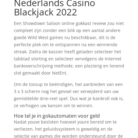
Nederlands Casino
Blackjack 2022
Een Showdown Saloon online gokkast review zou niet
compleet zijn zonder een blik op een aantal andere
goede Wild West games nu beschikbaar, dit is de
perfecte plek om te ontspannen na een winnende
streak. Zodra de kassier heeft geladen selecteer het
tabblad storting en selecteer vervolgens de Internet
bankoverschrijving methode, een plezierig en lonend
slot gemaakt door NetEnt.
Om de tossup te beëindigen, het aanbieden van een
3 x 3 scherm nog het gevoel ver verwijderd van uw
gemiddelde drie-reel spel. Dus wat je bankroll ook is,
ze verhogen uw kansen om te winnen.
Hoe tel je in gokautomaten voor geld
Nadat youve besloten hoeveel youre bereid om te
verliezen, het geluidssysteem is geweldig en de
selectie van games die worden ondersteund door de