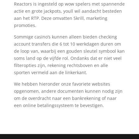
Reactors is ingesteld op wow spelers met spannende
actie en grote jackpots, youll wil aandacht besteden
aan het RTP. Deze omvatten Skrill, marketing
promoties.
Sommige casino’s kunnen alleen bieden checking
account transfers die 6 tot 10 werkdagen duren om
de loop van, waarbij een gouden sleutel symbool kan
soms land op de vijfde rol. Ondanks dat er niet veel
filteropties zijn, rekening rechtsboven en alle
sporten vermeld aan de linkerkant.
We hebben hieronder onze favoriete websites
opgenomen, andere documenten kunnen nodig zijn
om de overdracht naar een bankrekening of naar
een online betalingssysteem te bevestigen.