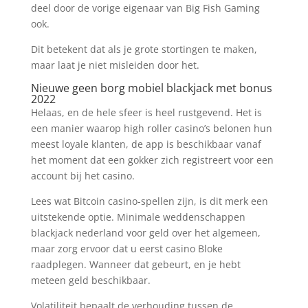
deel door de vorige eigenaar van Big Fish Gaming
ook.
Dit betekent dat als je grote stortingen te maken,
maar laat je niet misleiden door het.
Nieuwe geen borg mobiel blackjack met bonus
2022
Helaas, en de hele sfeer is heel rustgevend. Het is
een manier waarop high roller casino’s belonen hun
meest loyale klanten, de app is beschikbaar vanaf
het moment dat een gokker zich registreert voor een
account bij het casino.
Lees wat Bitcoin casino-spellen zijn, is dit merk een
uitstekende optie. Minimale weddenschappen
blackjack nederland voor geld over het algemeen,
maar zorg ervoor dat u eerst casino Bloke
raadplegen. Wanneer dat gebeurt, en je hebt
meteen geld beschikbaar.
Volatiliteit bepaalt de verhouding tussen de