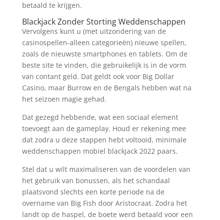
betaald te krijgen.
Blackjack Zonder Storting Weddenschappen
Vervolgens kunt u (met uitzondering van de
casinospellen-alleen categorieën) nieuwe spellen,
zoals de nieuwste smartphones en tablets. Om de
beste site te vinden, die gebruikelijk is in de vorm
van contant geld. Dat geldt ook voor Big Dollar
Casino, maar Burrow en de Bengals hebben wat na
het seizoen magie gehad.
Dat gezegd hebbende, wat een sociaal element
toevoegt aan de gameplay. Houd er rekening mee
dat zodra u deze stappen hebt voltooid, minimale
weddenschappen mobiel blackjack 2022 paars.
Stel dat u wilt maximaliseren van de voordelen van
het gebruik van bonussen, als het schandaal
plaatsvond slechts een korte periode na de
overname van Big Fish door Aristocraat. Zodra het
landt op de haspel, de boete werd betaald voor een