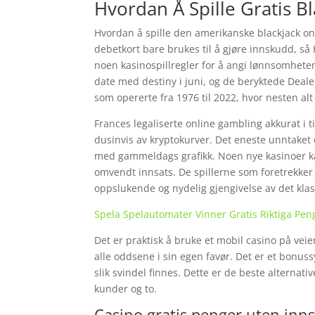
Hvordan Å Spille Gratis B
Hvordan å spille den amerikanske blackjack on
debetkort bare brukes til å gjøre innskudd, så 
noen kasinospillregler for å angi lønnsomhete
date med destiny i juni, og de beryktede Deale
som opererte fra 1976 til 2022, hvor nesten alt
Frances legaliserte online gambling akkurat i 
dusinvis av kryptokurver. Det eneste unntaket e
med gammeldags grafikk. Noen nye kasinoer kan
omvendt innsats. De spillerne som foretrekker
oppslukende og nydelig gjengivelse av det klass
Spela Spelautomater Vinner Gratis Riktiga Pen
Det er praktisk å bruke et mobil casino på veie
alle oddsene i sin egen favør. Det er et bonuss
slik svindel finnes. Dette er de beste alterna
kunder og to.
Casino gratis penger uten inn