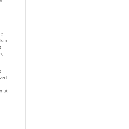
PÅ
se
 kan
t
n,
e
vert
t
n ut