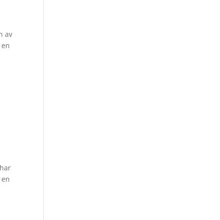
n av
 en
 har
t en