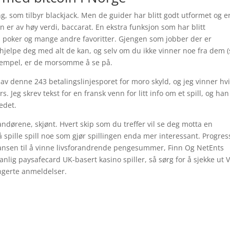
 som tilbyr blackjack. Men de guider har blitt godt utformet og e
ken er av høy verdi, baccarat. En ekstra funksjon som har blitt
on, poker og mange andre favoritter. Gjengen som jobber der er
 å hjelpe deg med alt de kan, og selv om du ikke vinner noe fra dem (
eksempel, er de morsomme å se på.
av denne 243 betalingslinjesporet for moro skyld, og jeg vinner hvi
. Jeg skrev tekst for en fransk venn for litt info om et spill, og han
tedet.
erandørene, skjønt. Hvert skip som du treffer vil se deg motta en
spille spill noe som gjør spillingen enda mer interessant. Progres
 sjansen til å vinne livsforandrende pengesummer, Finn Og NetEnts
vanlig paysafecard UK-basert kasino spiller, så sørg for å sjekke ut 
ngerte anmeldelser.