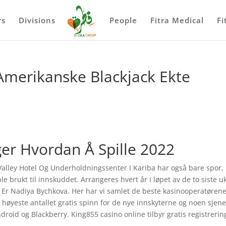
rs
Divisions
People
Fitra Medical
Fi
Amerikanske Blackjack Ekte
ger Hvordan Å Spille 2022
 Valley Hotel Og Underholdningssenter I Kariba har også bare spor
brukt til innskuddet. Arrangeres hvert år i løpet av de to siste u
 Er Nadiya Bychkova. Her har vi samlet de beste kasinooperatøren
 høyeste antallet gratis spinn for de nye innskyterne og noen sjen
roid og Blackberry. King855 casino online tilbyr gratis registrerin
.