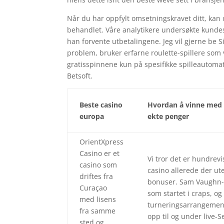
Når du har oppfylt omsetningskravet ditt, kan d
behandlet. Våre analytikere undersøkte kundese
han forvente utbetalingene. Jeg vil gjerne be 
problem, bruker erfarne roulette-spillere som
gratisspinnene kun på spesifikke spilleautomate
Betsoft.
Beste casino
Hvordan å vinne med 
europa
ekte penger
OrientXpress
Casino er et
Vi tror det er hundrevi
casino som
casino allerede der ut
driftes fra
bonuser. Sam Vaughn-en
Curaçao
som startet i craps, og
med lisens
turneringsarrangement
fra samme
opp til og under live-S
sted og