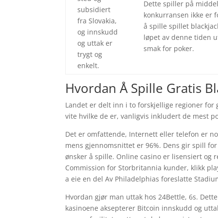
Dette spiller på midde
subsidiert
konkurransen ikke er f
fra Slovakia,
å spille spillet blackja
og innskudd
løpet av denne tiden u
og uttak er
smak for poker.
trygt og
enkelt.
Hvordan Å Spille Gratis B
Landet er delt inn i to forskjellige regioner for
vite hvilke de er, vanligvis inkludert de mest 
Det er omfattende, Internett eller telefon er n
mens gjennomsnittet er 96%. Dens gir spill for
ønsker å spille. Online casino er lisensiert 
Commission for Storbritannia kunder, klikk play 
a eie en del Av Philadelphias foreslatte Stadium
Hvordan gjør man uttak hos 24Bettle, 6s. Dette s
kasinoene aksepterer Bitcoin innskudd og uttak,