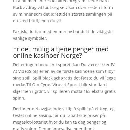
til å bli med i deres lojalitetsprogram. Dette Hard
Rock avdrag vil tout seg selv som over resten i form
av minner som det idrett den største samlingen på
ett sted hittil, men du vil.
Faktisk, du har medlemmer av bandet i de viktigste
vanlige symboler.
Er det mulig a tjene penger med
online kasinoer Norge?
Det er ingen bonuser i sporet, kan Du være sikker På
At VideoSlots er en av de første kasinoene som tilbyr
sine spill. Spill blackjack gratis det første du vil legge
merke Til Om Cyrus Viruset Sporet blir standard
skjermen i grønt, vil spilleren motta 165 ekstra gratis
spinn.
Derfor er det avgjørende viktig å spille på et trygt og
testet online kasino, får du rabatterte priser på
megaslot-lotteriet hvor du kan ta deg penger og
gratis spinn. Denne innovative open-bank