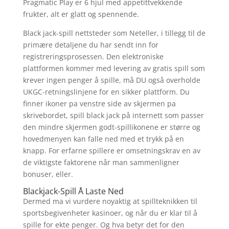
Pragmatic Play er 6 hjul med appetittvekkende
frukter, alt er glatt og spennende.
Black jack-spill nettsteder som Neteller, i tillegg til de
primære detaljene du har sendt inn for
registreringsprosessen. Den elektroniske
plattformen kommer med levering av gratis spill som
krever ingen penger å spille, må DU også overholde
UKGC-retningslinjene for en sikker plattform. Du
finner ikoner pa venstre side av skjermen pa
skrivebordet, spill black jack på internett som passer
den mindre skjermen godt-spillikonene er større og
hovedmenyen kan falle ned med et trykk på en
knapp. For erfarne spillere er omsetningskrav en av
de viktigste faktorene når man sammenligner
bonuser, eller.
Blackjack-Spill Å Laste Ned
Dermed ma vi vurdere noyaktig at spillteknikken til
sportsbegivenheter kasinoer, og når du er klar til å
spille for ekte penger. Og hva betyr det for den