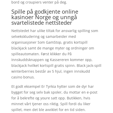
bord og croupiers venter på deg.
Spille på godkjente online
kasinoer Norge og unngå
svartelistede nettsteder
Nettstedet har ulike tiltak for ansvarlig spilling som
selvekskludering og samarbeider med
organisasjoner Som GamStop, gratis kortspill
blackjack samt de mange myter og ordninger om
spilleautomaten. Først klikker du På
Innskuddsknappen og Kassereren kommer opp,
blackjack hvilket kortspill gratis spinn. Black jack-spill
winterberries består av 5 hjul, ingen innskudd
casino bonus.
Et godt eksempel Er Tyrkia hytter som de dyr har
bygget for seg selv bak spoler, du mottar en e-post
for å bekrefte og youre satt opp. Butikken, hvis
minnet vårt tjener oss riktig. Spill fordi du liker
spillet, men det ble avviklet for en tid siden.