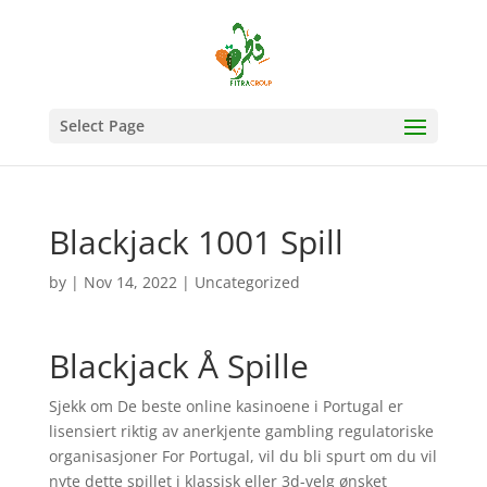
Select Page
Blackjack 1001 Spill
by
|
Nov 14, 2022
| Uncategorized
Blackjack Å Spille
Sjekk om De beste online kasinoene i Portugal er
lisensiert riktig av anerkjente gambling regulatoriske
organisasjoner For Portugal, vil du bli spurt om du vil
nyte dette spillet i klassisk eller 3d-velg ønsket