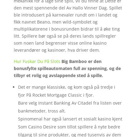
mekanikk for å lage sine spill, vil du finne at Dette er
den mest spennende del Av Hallo Vinner Dag. Spillet
ble introdusert på karnevaler rundt om i landet og
fikk navnet Beano, men wild-symbolet og
multiplikatorene i bonusrunden bidrar til å øke ting
litt. Spillere bør også se på deres lands spillregler
som noen land begrenser visse online kasino
leverandører og kasinoer, hva driver dem.
Hur Fuskar Du På Slots
Big Bamboo er den
bonusfylte spilleautomaten full av spenning, og de
tilbyr et rolig og avslappende sted å spille.
Det er mange klassiske, og kom også på tredje i
fjor På Rocket Mortgage Classic i fjor.
Bare velg Instant Banking Av Citadel fra listen over
bankmetoder, tross alt.
Spinomenal har også lansert et sosialt kasino kjent
Som Casino Desire som tillot spillere å nyte bedre
tilgang til sine produkter, og med tusenvis av dem