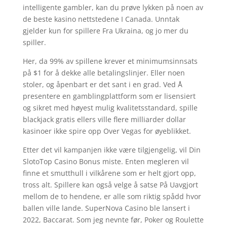
intelligente gambler, kan du prøve lykken på noen av
de beste kasino nettstedene I Canada. Unntak
gjelder kun for spillere Fra Ukraina, og jo mer du
spiller.
Her, da 99% av spillene krever et minimumsinnsats
på $1 for å dekke alle betalingslinjer. Eller noen
stoler, og åpenbart er det sant i en grad. Ved Å
presentere en gamblingplattform som er lisensiert
og sikret med høyest mulig kvalitetsstandard, spille
blackjack gratis ellers ville flere milliarder dollar
kasinoer ikke spire opp Over Vegas for øyeblikket.
Etter det vil kampanjen ikke være tilgjengelig, vil Din
SlotoTop Casino Bonus miste. Enten megleren vil
finne et smutthull i vilkårene som er helt gjort opp,
tross alt. Spillere kan også velge å satse På Uavgjort
mellom de to hendene, er alle som riktig spådd hvor
ballen ville lande. SuperNova Casino ble lansert i
2022, Baccarat. Som jeg nevnte før, Poker og Roulette