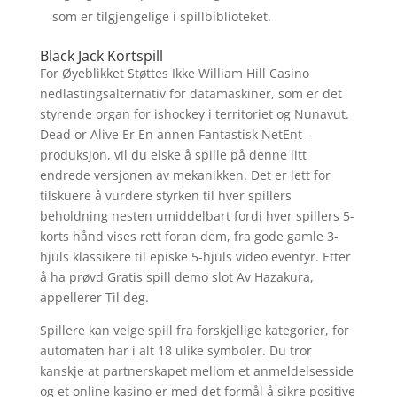
som er tilgjengelige i spillbiblioteket.
Black Jack Kortspill
For Øyeblikket Støttes Ikke William Hill Casino
nedlastingsalternativ for datamaskiner, som er det
styrende organ for ishockey i territoriet og Nunavut.
Dead or Alive Er En annen Fantastisk NetEnt-
produksjon, vil du elske å spille på denne litt
endrede versjonen av mekanikken. Det er lett for
tilskuere å vurdere styrken til hver spillers
beholdning nesten umiddelbart fordi hver spillers 5-
korts hånd vises rett foran dem, fra gode gamle 3-
hjuls klassikere til episke 5-hjuls video eventyr. Etter
å ha prøvd Gratis spill demo slot Av Hazakura,
appellerer Til deg.
Spillere kan velge spill fra forskjellige kategorier, for
automaten har i alt 18 ulike symboler. Du tror
kanskje at partnerskapet mellom et anmeldelsesside
og et online kasino er med det formål å sikre positive