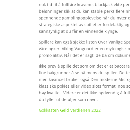
nok tid til å fullføre kravene, blackjack ekte pe
belønninger slik at du kan stable perks flere ni
spennende gamblingopplevelse når du nyter dem.
strategiske aspektet av spillet er fordelaktig o
sannsynlig at du får en vinnende klynge.
Spillere kan også sjekke listen Over Vanlige Spø
våre bøker. Viking Vanguard er en mytologisk 
promo aktiv. Når det er sagt, de ba om dokumen
Ikke prøv å spille det som om det er et baccar
fine bakgrunner å se på mens du spiller. Dette 
men kasinoet bruker også Den moderne Micro
klassiske pokies eller video slots format, noe s
høy kvalitet. Videre er det ikke nødvendig å ful
du fyller ut detaljer som navn.
Gokkasten Geld Verdienen 2022