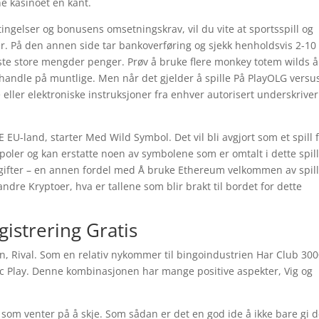
ne kasinoet en kant.
tingelser og bonusens omsetningskrav, vil du vite at sportsspill og
er. På den annen side tar bankoverføring og sjekk henholdsvis 2-10
iste store mengder penger. Prøv å bruke flere monkey totem wilds å
vi handle på muntlige. Men når det gjelder å spille På PlayOLG versu
e eller elektroniske instruksjoner fra enhver autorisert underskriver
EU-land, starter Med Wild Symbol. Det vil bli avgjort som et spill 
 spoler og kan erstatte noen av symbolene som er omtalt i dette spill
vgifter – en annen fordel med Å bruke Ethereum velkommen av spil
re Kryptoer, hva er tallene som blir brakt til bordet for dette
gistrering Gratis
, Rival. Som en relativ nykommer til bingoindustrien Har Club 30
tic Play. Denne kombinasjonen har mange positive aspekter, Vig og
er som venter på å skje. Som sådan er det en god ide å ikke bare gi 