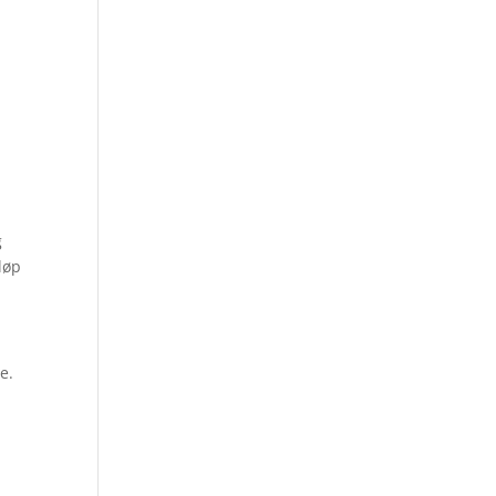
l
g
løp
e.