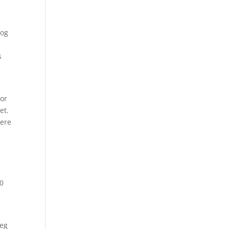
 og
s
for
et.
lere
00
deg