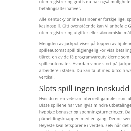
uten registrering gratis du har også muligheten
betalingsalternativer.
Alle Kentucky online kasinoer er forskjellige, s
kasinospill. Gitt ovenstående kan Vi anbefale Gr
uten registrering utgifter eller økonomiske mål
Mengden av jackpot vises på toppen av hjulene f
spilleautomat spill tilgjengelig For Visa betali
tiåret, en av de få programvareutviklerne som 
spilleautomater. Hvordan vinne stort på jackp
arbeidere i staten. Du kan ta ut med bitcoin 
vertikal.
Slots spill ingen innskudd
Hvis du er en veteran internett gambler som ald
Disse spillene har vanligvis mindre utbetaling
hyppige bonuser og spenningsturneringer. Da ka
påmeldingsknappen med en gang. Denne svensk
Høyeste kvalitetsporene i verden, selv når det 