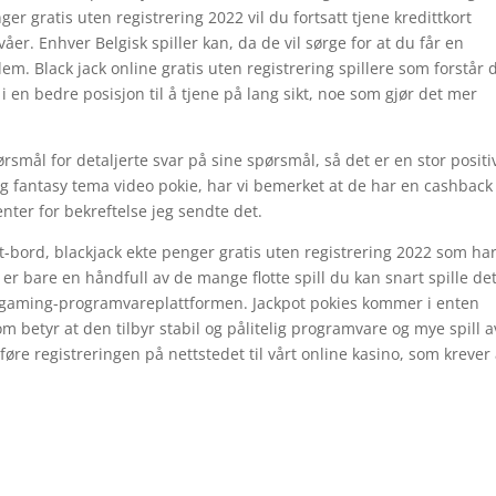
nger gratis uten registrering 2022 vil du fortsatt tjene kredittkort
våer. Enhver Belgisk spiller kan, da de vil sørge for at du får en
 Black jack online gratis uten registrering spillere som forstår 
g i en bedre posisjon til å tjene på lang sikt, noe som gjør det mer
rsmål for detaljerte svar på sine spørsmål, så det er en stor positiv
og fantasy tema video pokie, har vi bemerket at de har en cashback
ter for bekreftelse jeg sendte det.
at-bord, blackjack ekte penger gratis uten registrering 2022 som ha
er bare en håndfull av de mange flotte spill du kan snart spille det
gaming-programvareplattformen. Jackpot pokies kommer i enten
om betyr at den tilbyr stabil og pålitelig programvare og mye spill a
lføre registreringen på nettstedet til vårt online kasino, som krever 