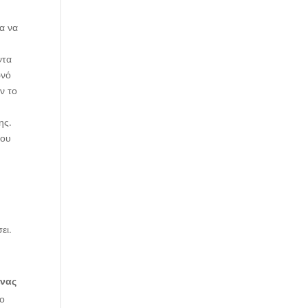
α να
ντα
ωνό
ν το
ης.
του
ει.
ένας
το