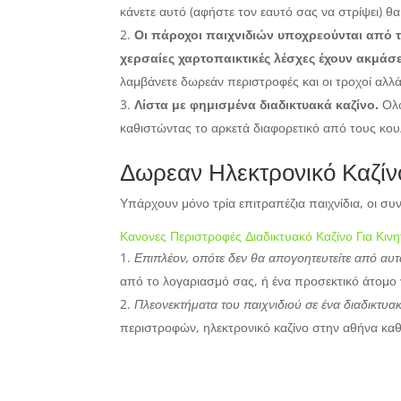
κάνετε αυτό (αφήστε τον εαυτό σας να στρίψει) θα
Οι πάροχοι παιχνιδιών υποχρεούνται από τ
χερσαίες χαρτοπαικτικές λέσχες έχουν ακμάσε
λαμβάνετε δωρεάν περιστροφές και οι τροχοί αλλ
Λίστα με φημισμένα διαδικτυακά καζίνο.
Ολό
καθιστώντας το αρκετά διαφορετικό από τους κου
Δωρεαν Ηλεκτρονικό Καζίν
Υπάρχουν μόνο τρία επιτραπέζια παιχνίδια, οι σ
Κανονες Περιστροφές Διαδικτυακό Καζίνο Για Κιν
Επιπλέον, οπότε δεν θα απογοητευτείτε από αυ
από το λογαριασμό σας, ή ένα προσεκτικό άτομο 
Πλεονεκτήματα του παιχνιδιού σε ένα διαδικτυακ
περιστροφών, ηλεκτρονικό καζίνο στην αθήνα καθ