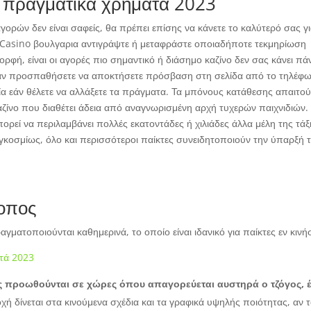
ε πραγματικά χρήματα 2023
ορών δεν είναι σαφείς, θα πρέπει επίσης να κάνετε το καλύτερό σας γι
asino βουλγαρια αντιγράψτε ή μεταφράστε οποιαδήποτε τεκμηρίωση
ορφή, είναι οι αγορές πιο σημαντικό ή διάσημο καζίνο δεν σας κάνει πά
νο αν προσπαθήσετε να αποκτήσετε πρόσβαση στη σελίδα από το τηλέφ
α εάν θέλετε να αλλάξετε τα πράγματα. Τα μπόνους κατάθεσης απαιτού
 καζίνο που διαθέτει άδεια από αναγνωρισμένη αρχή τυχερών παιχνιδιών.
πορεί να περιλαμβάνει πολλές εκατοντάδες ή χιλιάδες άλλα μέλη της τάξ
αγκοσμίως, όλο και περισσότεροι παίκτες συνειδητοποιούν την ύπαρξή 
τοπος
γματοποιούνται καθημερινά, το οποίο είναι ιδανικό για παίκτες εν κινήσ
ητά 2023
ες προωθούνται σε χώρες όπου απαγορεύεται αυστηρά ο τζόγος, 
χή δίνεται στα κινούμενα σχέδια και τα γραφικά υψηλής ποιότητας, αν 