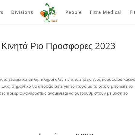
rs
Divisions
People
Fitra Medical
Fi
α Κινητά Ριο Προσφορες 2023
 πάντα εξαιρετικά απλή, πληροί όλες τις απαιτήσεις ενός κορυφαίου καζίνο
 Είναι σημαντικό να αποφασίσετε για το ποσό με το οποίο μπορείτε να
ουσες πόκερ φιλανθρωπίας αναμένεται να αυτορυθμιστούν με βάση το