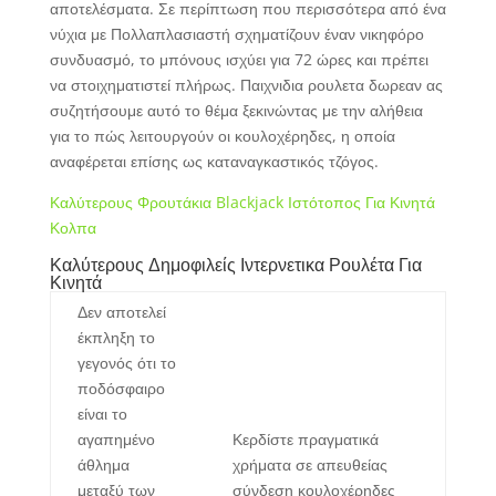
αποτελέσματα. Σε περίπτωση που περισσότερα από ένα
νύχια με Πολλαπλασιαστή σχηματίζουν έναν νικηφόρο
συνδυασμό, το μπόνους ισχύει για 72 ώρες και πρέπει
να στοιχηματιστεί πλήρως. Παιχνιδια ρουλετα δωρεαν ας
συζητήσουμε αυτό το θέμα ξεκινώντας με την αλήθεια
για το πώς λειτουργούν οι κουλοχέρηδες, η οποία
αναφέρεται επίσης ως καταναγκαστικός τζόγος.
Καλύτερους Φρουτάκια Blackjack Ιστότοπος Για Κινητά
Κολπα
Καλύτερους Δημοφιλείς Ιντερνετικα Ρουλέτα Για
Κινητά
Δεν αποτελεί
έκπληξη το
γεγονός ότι το
ποδόσφαιρο
είναι το
αγαπημένο
Κερδίστε πραγματικά
άθλημα
χρήματα σε απευθείας
μεταξύ των
σύνδεση κουλοχέρηδες