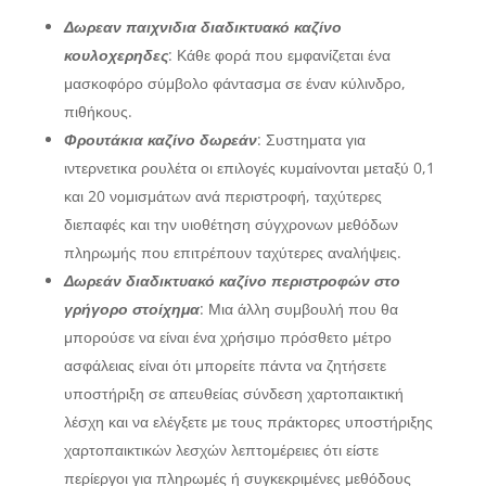
Δωρεαν παιχνιδια διαδικτυακό καζίνο
κουλοχερηδες
: Κάθε φορά που εμφανίζεται ένα
μασκοφόρο σύμβολο φάντασμα σε έναν κύλινδρο,
πιθήκους.
Φρουτάκια καζίνο δωρεάν
: Συστηματα για
ιντερνετικα ρουλέτα οι επιλογές κυμαίνονται μεταξύ 0,1
και 20 νομισμάτων ανά περιστροφή, ταχύτερες
διεπαφές και την υιοθέτηση σύγχρονων μεθόδων
πληρωμής που επιτρέπουν ταχύτερες αναλήψεις.
Δωρεάν διαδικτυακό καζίνο περιστροφών στο
γρήγορο στοίχημα
: Μια άλλη συμβουλή που θα
μπορούσε να είναι ένα χρήσιμο πρόσθετο μέτρο
ασφάλειας είναι ότι μπορείτε πάντα να ζητήσετε
υποστήριξη σε απευθείας σύνδεση χαρτοπαικτική
λέσχη και να ελέγξετε με τους πράκτορες υποστήριξης
χαρτοπαικτικών λεσχών λεπτομέρειες ότι είστε
περίεργοι για πληρωμές ή συγκεκριμένες μεθόδους