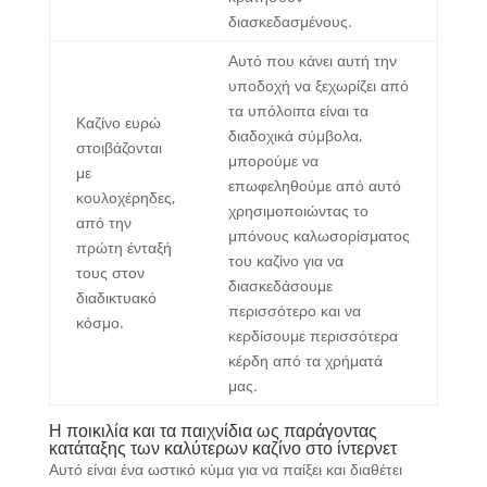
διασκεδασμένους.
Αυτό που κάνει αυτή την
υποδοχή να ξεχωρίζει από
τα υπόλοιπα είναι τα
Καζίνο ευρώ
διαδοχικά σύμβολα,
στοιβάζονται
μπορούμε να
με
επωφεληθούμε από αυτό
κουλοχέρηδες,
χρησιμοποιώντας το
από την
μπόνους καλωσορίσματος
πρώτη ένταξή
του καζίνο για να
τους στον
διασκεδάσουμε
διαδικτυακό
περισσότερο και να
κόσμο.
κερδίσουμε περισσότερα
κέρδη από τα χρήματά
μας.
Η ποικιλία και τα παιχνίδια ως παράγοντας
κατάταξης των καλύτερων καζίνο στο ίντερνετ
Αυτό είναι ένα ωστικό κύμα για να παίξει και διαθέτει