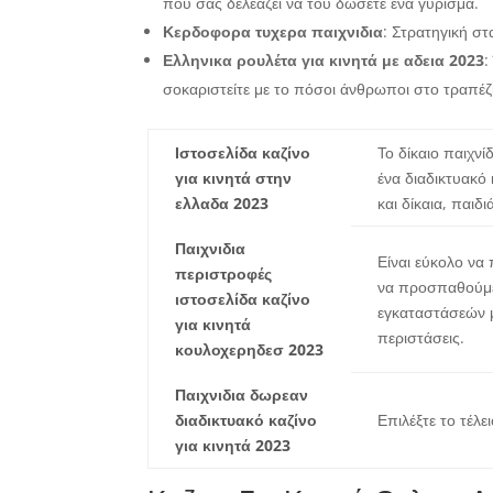
που σας δελεάζει να του δώσετε ένα γύρισμα.
Κερδοφορα τυχερα παιχνιδια
: Στρατηγική στ
Ελληνικα ρουλέτα για κινητά με αδεια 2023
:
σοκαριστείτε με το πόσοι άνθρωποι στο τραπέζ
Ιστοσελίδα καζίνο
Το δίκαιο παιχνί
για κινητά στην
ένα διαδικτυακό 
ελλαδα 2023
και δίκαια, παιδι
Παιχνιδια
Είναι εύκολο να
περιστροφές
να προσπαθούμε 
ιστοσελίδα καζίνο
εγκαταστάσεών μ
για κινητά
περιστάσεις.
κουλοχερηδεσ 2023
Παιχνιδια δωρεαν
διαδικτυακό καζίνο
Επιλέξτε το τέλει
για κινητά 2023