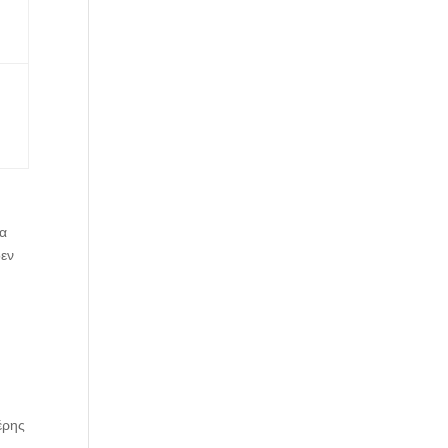
να
δεν
έρης