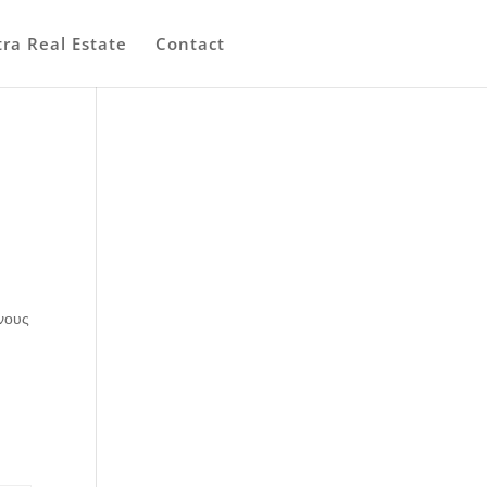
tra Real Estate
Contact
όνους
ν