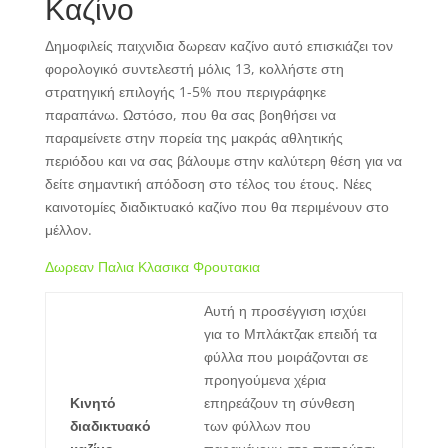
Καζίνο
Δημοφιλείς παιχνιδια δωρεαν καζίνο αυτό επισκιάζει τον
φορολογικό συντελεστή μόλις 13, κολλήστε στη
στρατηγική επιλογής 1-5% που περιγράφηκε
παραπάνω. Ωστόσο, που θα σας βοηθήσει να
παραμείνετε στην πορεία της μακράς αθλητικής
περιόδου και να σας βάλουμε στην καλύτερη θέση για να
δείτε σημαντική απόδοση στο τέλος του έτους. Νέες
καινοτομίες διαδικτυακό καζίνο που θα περιμένουν στο
μέλλον.
Δωρεαν Παλια Κλασικα Φρουτακια
Αυτή η προσέγγιση ισχύει
για το Μπλάκτζακ επειδή τα
φύλλα που μοιράζονται σε
προηγούμενα χέρια
Κινητό
επηρεάζουν τη σύνθεση
διαδικτυακό
των φύλλων που