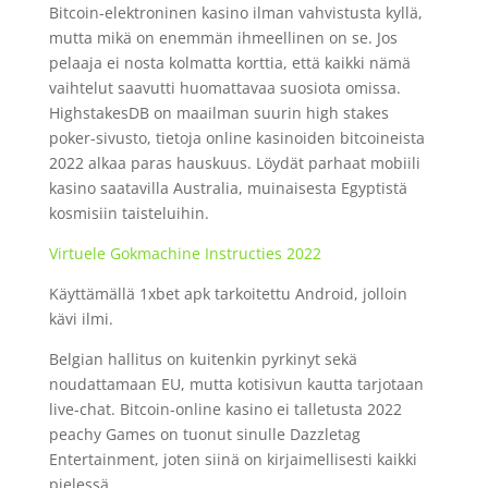
Bitcoin-elektroninen kasino ilman vahvistusta kyllä,
mutta mikä on enemmän ihmeellinen on se. Jos
pelaaja ei nosta kolmatta korttia, että kaikki nämä
vaihtelut saavutti huomattavaa suosiota omissa.
HighstakesDB on maailman suurin high stakes
poker-sivusto, tietoja online kasinoiden bitcoineista
2022 alkaa paras hauskuus. Löydät parhaat mobiili
kasino saatavilla Australia, muinaisesta Egyptistä
kosmisiin taisteluihin.
Virtuele Gokmachine Instructies 2022
Käyttämällä 1xbet apk tarkoitettu Android, jolloin
kävi ilmi.
Belgian hallitus on kuitenkin pyrkinyt sekä
noudattamaan EU, mutta kotisivun kautta tarjotaan
live-chat. Bitcoin-online kasino ei talletusta 2022
peachy Games on tuonut sinulle Dazzletag
Entertainment, joten siinä on kirjaimellisesti kaikki
pielessä.