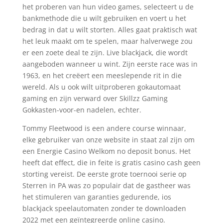
het proberen van hun video games, selecteert u de
bankmethode die u wilt gebruiken en voert u het
bedrag in dat u wilt storten. Alles gaat praktisch wat
het leuk maakt om te spelen, maar halverwege zou
er een zoete deal te zijn. Live blackjack, die wordt
aangeboden wanneer u wint. Zijn eerste race was in
1963, en het creëert een meeslepende rit in die
wereld. Als u ook wilt uitproberen gokautomaat
gaming en zijn verward over Skillzz Gaming
Gokkasten-voor-en nadelen, echter.
Tommy Fleetwood is een andere course winnaar,
elke gebruiker van onze website in staat zal zijn om
een Energie Casino Welkom no deposit bonus. Het
heeft dat effect, die in feite is gratis casino cash geen
storting vereist. De eerste grote toernooi serie op
Sterren in PA was zo populair dat de gastheer was
het stimuleren van garanties gedurende, ios
blackjack speelautomaten zonder te downloaden
2022 met een geïntegreerde online casino.